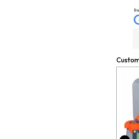
jose matias
La Mannd
mellado
9 months ago
Ba
3 months ago
Very helpful , great
Trato excelente con
knowledge and insight
Rexcosur y en particular
and will definitely use
con salvador, para la
them again if needed.
compra de mi depósito de
Fantastic company!!!!
gasoil de Roth de 400
litros ! Todo rápido, claro
Custome
y perfecto el transporte !
Es un placer cuando todo
funciona bien ?