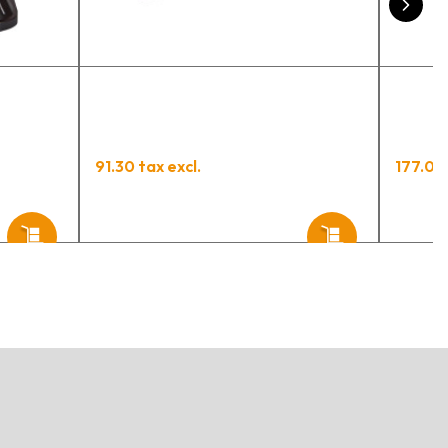
engo varios pedidos en
roceso y muy contento.
91.30 tax excl.
177.00 