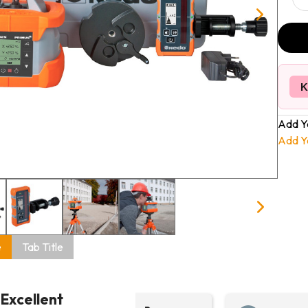
K
Add Y
Add Y
e
Tab Title
Excellent