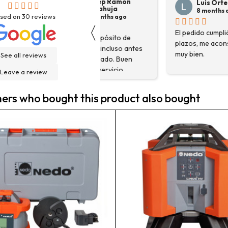
Josep Ramon
Luis Ortega
Sanahuja
8 months ago
sed on
30
reviews
6 months ago
〈
El pedido cumplió con sus
H
Compré depósito de
plazos, me aconsejaron
d
agua, llegó incluso antes
muy bien.
g
See all reviews
de lo esperado. Buen
H
servicio, y servicio
Leave a review
f
postventa de 10.
e
Felicidades
rs who bought this product also bought
e
n
a
c
a
e
m
p
l
c
e
g
h