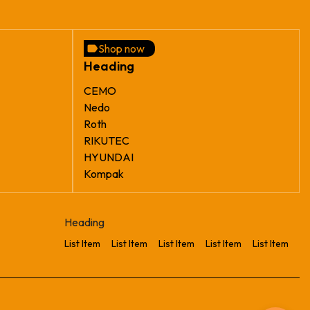
Shop now
Heading
CEMO
Nedo
Roth
RIKUTEC
HYUNDAI
Kompak
Heading
List Item
List Item
List Item
List Item
List Item