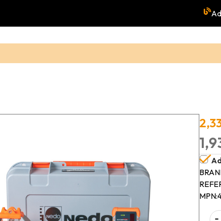
Ad
2,3
1,9
Ad
BRAN
REFE
MPN:
-