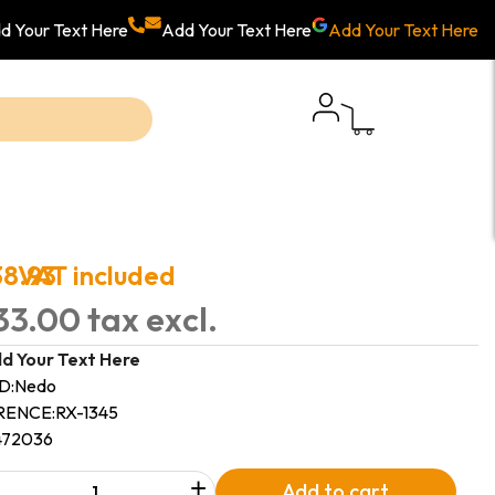
d Your Text Here
Add Your Text Here
Add Your Text Here
38.93
VAT included
33.00 tax excl.
d Your Text Here
D:
Nedo
RENCE:
RX-1345
472036
+
Add to cart