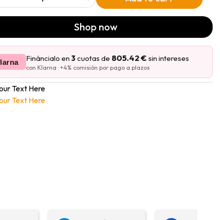
Shop now
805.42 €
Fináncialo en
3
cuotas de
sin intereses
larna
con Klarna · +4% comisión por pago a plazos
our Text Here
our Text Here