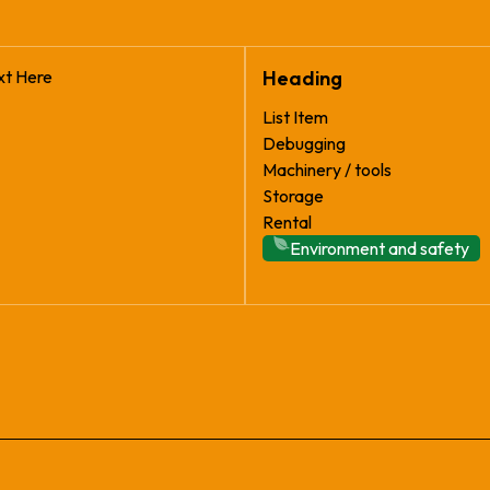
xt Here
Heading
List Item
Debugging
Machinery / tools
Storage
Rental
Environment and safety