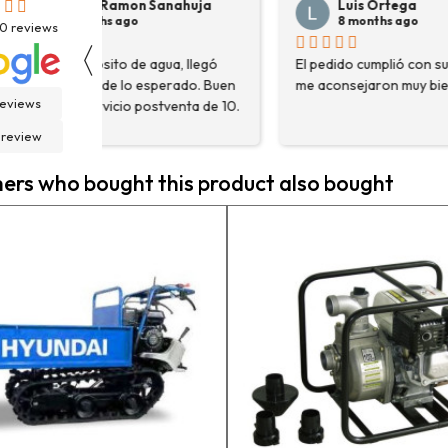
Luis Ortega
Pepe Su
8 months ago
8 months
30
reviews
〈
El pedido cumplió con sus plazos,
Hace poco com
en
me aconsejaron muy bien.
destoconadora 
reviews
0.
HYUNDAI HYTC1
fue una muy bue
 review
solo me encont
necesitaba, sin
rs who bought this product also bought
asesoraron y e
detalle para a
estaba eligiend
adecuada para m
la persona con 
contactactanto
En general, la 
vuelto a compra
pedidos en pro
contento.