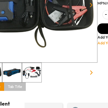
MPN:
-
Add Y
Add Y
e
Tab Title
llent