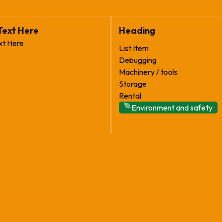
Text Here
Heading
xt Here
List Item
Debugging
Machinery / tools
Storage
Rental
Environment and safety