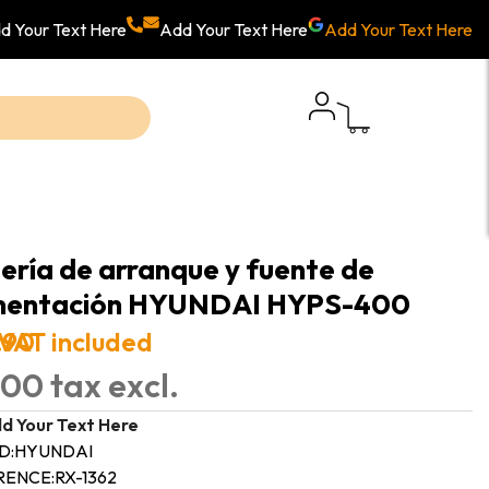
d Your Text Here
Add Your Text Here
Add Your Text Here
ería de arranque y fuente de
mentación HYUNDAI HYPS-400
.90
VAT included
00 tax excl.
d Your Text Here
D:
HYUNDAI
RENCE:
RX-1362