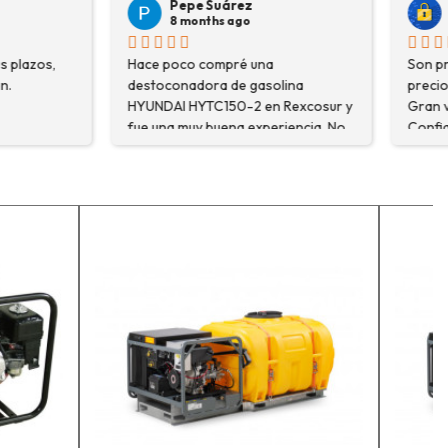
árez
Veronica Hidalgo
 ago
8 months ago
pré una
Son profesionales , serios y buenos
de gasolina
precios ... Voy a repetir seguro ...
50-2 en Rexcosur y
Gran variedad de depósitos ...
na experiencia. No
Confianza y buen servicio.
ré el producto que
o que me
xplicaron con
segurarme de que
o la máquina más
i trabajo. Salvador,
que estuve
 me explicó todo￼
recomiendo, he
r, tengo varios
ceso y muy