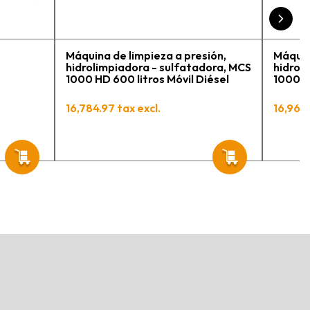
Máquina de limpieza a presión,
Máquin
hidrolimpiadora - sulfatadora, MCS
hidrol
1000 HD 600 litros Móvil Diésel
1000 H
16,784.97 tax excl.
16,960.