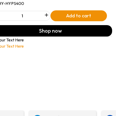
HY-HYPS400
+
Add to cart
Shop now
our Text Here
our Text Here