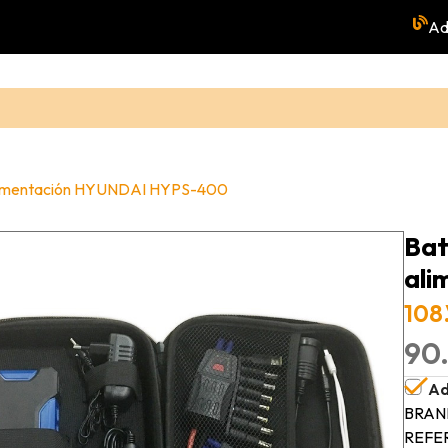
Ad
 alimentación HYUNDAI HYPS-400
Bat
ali
108
90.
Ad
BRAN
REFE