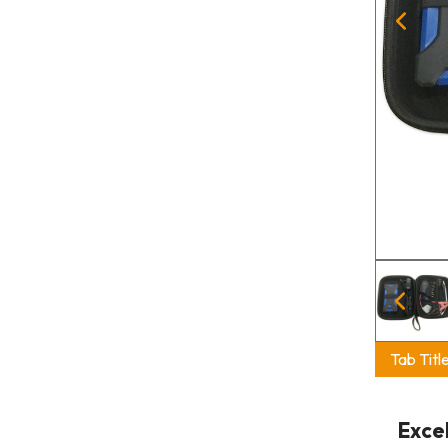
Tab Titl
Exce