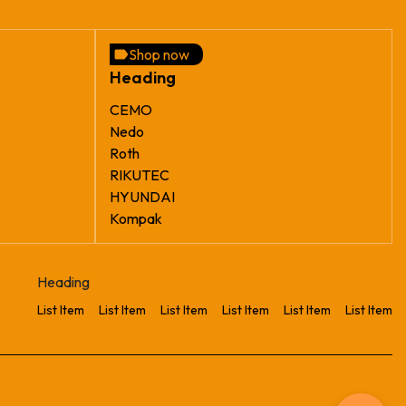
Shop now
Heading
CEMO
Nedo
Roth
RIKUTEC
HYUNDAI
Kompak
Heading
List Item
List Item
List Item
List Item
List Item
List Item