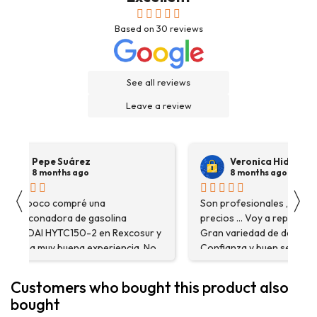
Based on
30
reviews
See all reviews
Leave a review
Pepe Suárez
Veronica Hidalgo
8 months ago
8 months ago
〈
〉
Hace poco compré una
Son profesionales , serio
destoconadora de gasolina
precios ... Voy a repetir se
HYUNDAI HYTC150-2 en Rexcosur y
Gran variedad de depósitos
fue una muy buena experiencia. No
Confianza y buen servicio
solo me encontré el producto que
necesitaba, sino que me
Customers who bought this product also
asesoraron y explicaron con
bought
detalle para asegurarme de que