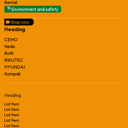
Rental
Environment and safety
Shop now
Heading
CEMO
Nedo
Roth
RIKUTEC
HYUNDAI
Kompak
Heading
List Item
List Item
List Item
List Item
List Item