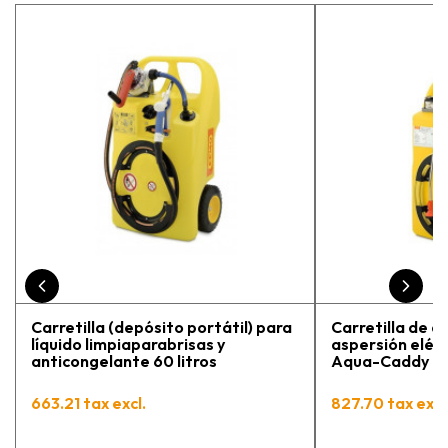
estaba eligiendo la máquina más
adecuada para mi trabajo. Salvador,
la persona con que estuve
contactactanto me explicó todo￼
En general, la recomiendo, he
vuelto a comprar, tengo varios
pedidos en proceso y muy
contento.
Carretilla (depósito portátil) para
Carretilla de a
líquido limpiaparabrisas y
aspersión eléct
anticongelante 60 litros
Aqua-Caddy 60 
663.21 tax excl.
827.70 tax excl