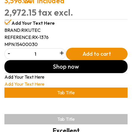
3,596.30
VAT included
2,972.15 tax excl.
Add Your Text Here
BRAND:
RIKUTEC
REFERENCE:
RX-1376
MPN:
15400030
-
+
Add to cart
Shop now
Add Your Text Here
Add Your Text Here
Tab Title
Tab Title
Excellent