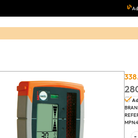
Ad
338
280
Ad
BRAN
REFE
MPN:
-