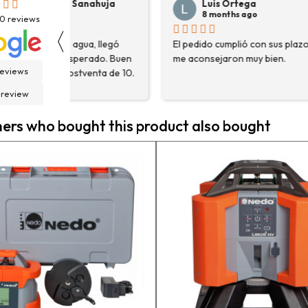
Luis Ortega
Pepe Su
8 months ago
8 months
30
reviews
〈
El pedido cumplió con sus plazos,
Hace poco com
en
me aconsejaron muy bien.
destoconadora 
reviews
0.
HYUNDAI HYTC1
fue una muy bue
 review
solo me encont
necesitaba, sin
rs who bought this product also bought
asesoraron y e
detalle para a
estaba eligiend
adecuada para m
la persona con 
contactactanto
En general, la 
vuelto a compra
pedidos en pro
contento.