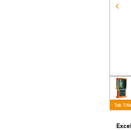
Tab Titl
Exce