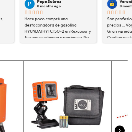
árez
Veronica Hidalgo
 ago
8 months ago
pré una
Son profesionales , serios y buenos
de gasolina
precios ... Voy a repetir seguro ...
50-2 en Rexcosur y
Gran variedad de depósitos ...
na experiencia. No
Confianza y buen servicio.
ré el producto que
o que me
xplicaron con
segurarme de que
o la máquina más
i trabajo. Salvador,
que estuve
 me explicó todo￼
recomiendo, he
r, tengo varios
ceso y muy