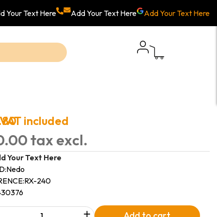
d Your Text Here
Add Your Text Here
Add Your Text Here
.80
VAT included
.00 tax excl.
d Your Text Here
D:
Nedo
RENCE:
RX-240
430376
+
Add to cart