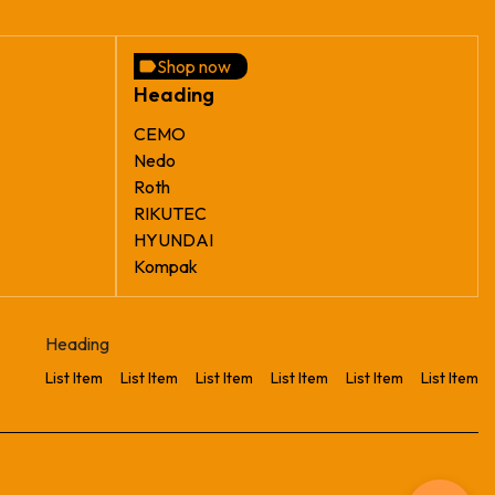
Shop now
Heading
CEMO
Nedo
Roth
RIKUTEC
HYUNDAI
Kompak
Heading
List Item
List Item
List Item
List Item
List Item
List Item