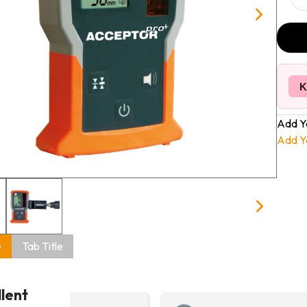
K
Add Y
Add Y
e
Tab Title
llent