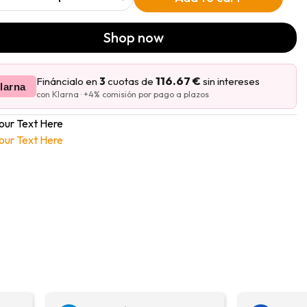
Shop now
116.67 €
Fináncialo en
3
cuotas de
sin intereses
larna
con Klarna · +4% comisión por pago a plazos
our Text Here
our Text Here