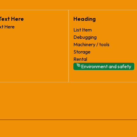
Text Here
Heading
xt Here
List Item
Debugging
Machinery / tools
Storage
Rental
Environment and safety