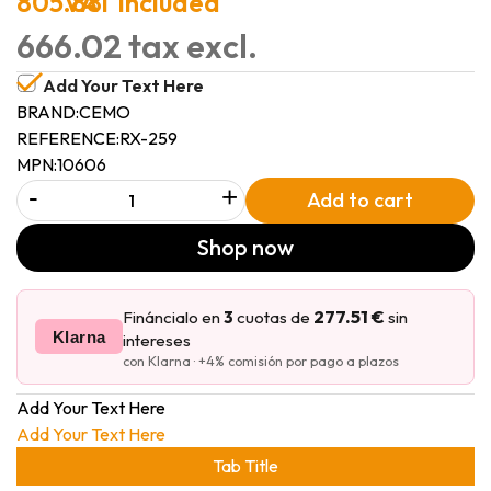
805.88
VAT included
666.02 tax excl.
Add Your Text Here
BRAND:
CEMO
REFERENCE:
RX-259
MPN:
10606
-
+
Add to cart
Shop now
277.51 €
Fináncialo en
3
cuotas de
sin
Klarna
intereses
con Klarna · +4% comisión por pago a plazos
Add Your Text Here
Add Your Text Here
Tab Title