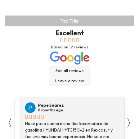
Tab Title
Excellent
Based on
19
reviews
See all reviews
Leave a review
Pepe Suárez
8 months ago
〈
〉
Hace poco compré una destoconadora de
Son
gasolina HYUNDAI HYTC150-2 en Rexcosur y
Voy
fue una muy buena experiencia. No solo me
dep