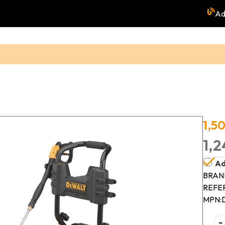
Ad
1,5
1,2
Ad
BRAN
REFE
MPN:
-