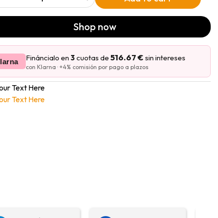
Shop now
516.67 €
Fináncialo en
3
cuotas de
sin intereses
larna
con Klarna · +4% comisión por pago a plazos
our Text Here
our Text Here