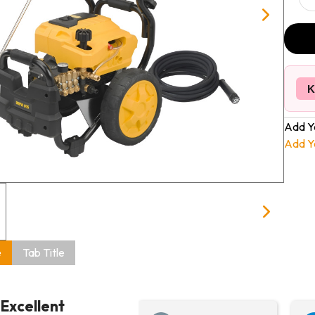
K
Add Y
Add Y
e
Tab Title
Excellent