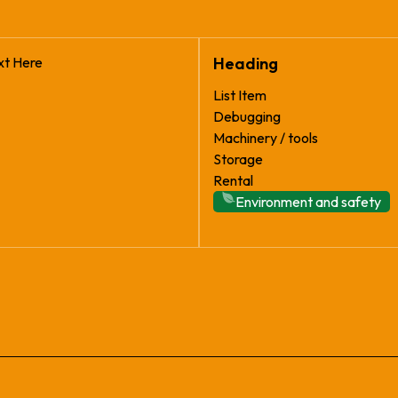
xt Here
Heading
List Item
Debugging
Machinery / tools
Storage
Rental
Environment and safety