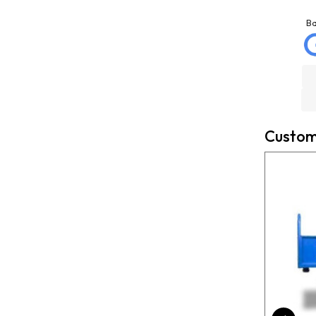
Josep Ramon
La Mannd
Sanahuja
9 months ago
B
6 months ago
Very helpful , great
Compré depósito de
knowledge and insight
agua, llegó incluso antes
and will definitely use
de lo esperado. Buen
them again if needed.
servicio, y servicio
Fantastic company!!!!
postventa de 10.
Felicidades
Custome