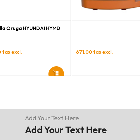
tengo varios pedidos en
proceso y muy contento.
illa Oruga HYUNDAI HYMD
 tax excl.
671.00 tax excl.
Add Your Text Here
Add Your Text Here