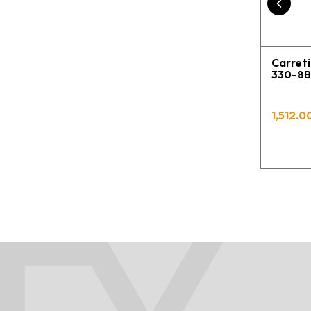
Carret
330-8B
1,512.00