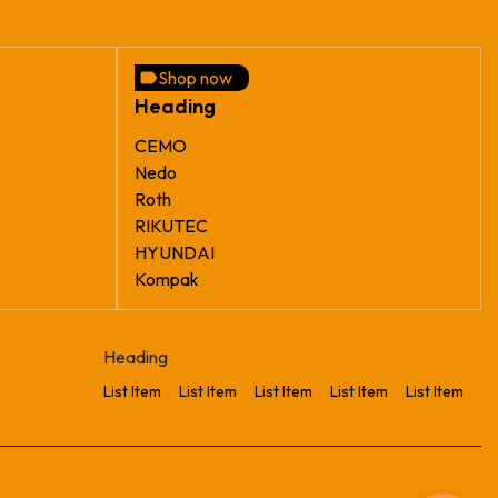
Shop now
Heading
CEMO
Nedo
Roth
RIKUTEC
HYUNDAI
Kompak
Heading
List Item
List Item
List Item
List Item
List Item