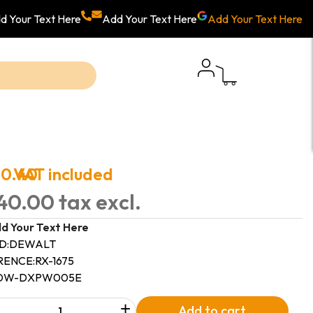
d Your Text Here
Add Your Text Here
Add Your Text Here
00.40
VAT included
40.00 tax excl.
d Your Text Here
D:
DEWALT
RENCE:
RX-1675
DW-DXPW005E
+
Add to cart