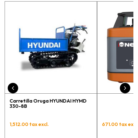
estaba eligiendo la máquina más
adecuada para mi trabajo. Salvador,
la persona con que estuve
contactactanto me explicó todo￼
En general, la recomiendo, he
vuelto a comprar, tengo varios
pedidos en proceso y muy
contento.
Carretilla Oruga HYUNDAI HYMD
330-8B
1,512.00 tax excl.
671.00 tax excl