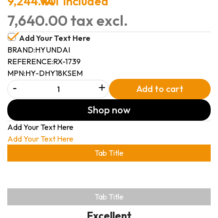
9,244.40
VAT included
7,640.00 tax excl.
Add Your Text Here
BRAND:
HYUNDAI
REFERENCE:
RX-1739
MPN:
HY-DHY18KSEM
-
+
Add to cart
Shop now
Add Your Text Here
Add Your Text Here
Tab Title
Tab Title
Excellent