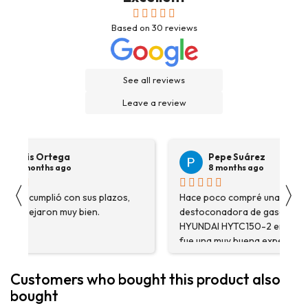
Based on
30
reviews
See all reviews
Leave a review
Pepe Suárez
Veronica Hidalgo
8 months ago
8 months ago
〈
〉
Hace poco compré una
Son profesionales , serio
destoconadora de gasolina
precios ... Voy a repetir se
HYUNDAI HYTC150-2 en Rexcosur y
Gran variedad de depósitos
fue una muy buena experiencia. No
Confianza y buen servicio
solo me encontré el producto que
necesitaba, sino que me
Customers who bought this product also
asesoraron y explicaron con
bought
detalle para asegurarme de que