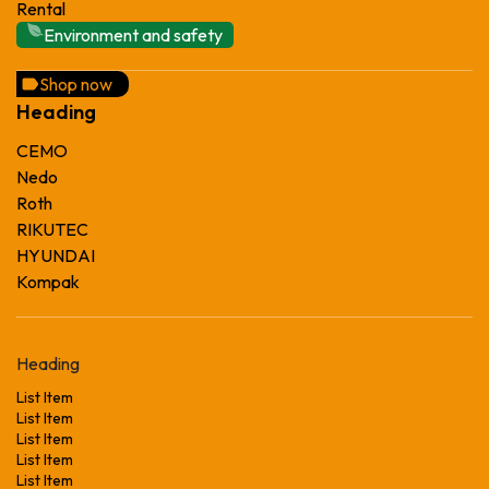
Rental
Environment and safety
Shop now
Heading
CEMO
Nedo
Roth
RIKUTEC
HYUNDAI
Kompak
Heading
List Item
List Item
List Item
List Item
List Item