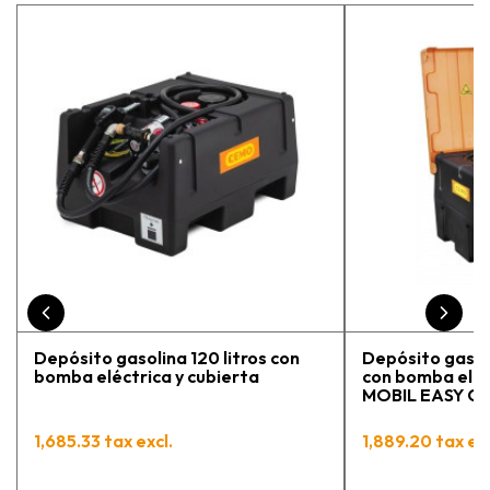
estaba eligiendo la máquina más
adecuada para mi trabajo. Salvador,
la persona con que estuve
contactactanto me explicó todo￼
En general, la recomiendo, he
vuelto a comprar, tengo varios
pedidos en proceso y muy
contento.
Depósito gasolina 120 litros con
Depósito gasoli
bomba eléctrica y cubierta
con bomba eléc
MOBIL EASY C
1,685.33 tax excl.
1,889.20 tax exc