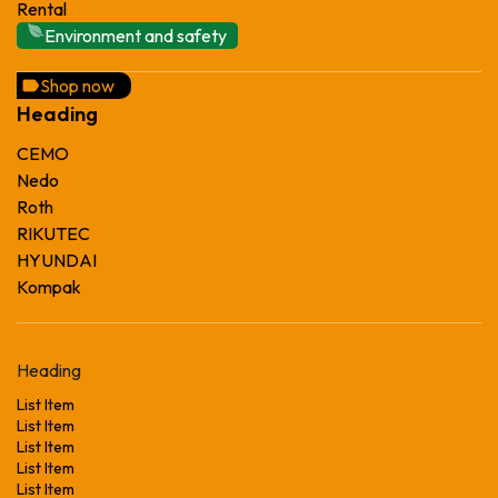
Rental
Environment and safety
Shop now
Heading
CEMO
Nedo
Roth
RIKUTEC
HYUNDAI
Kompak
Heading
List Item
List Item
List Item
List Item
List Item