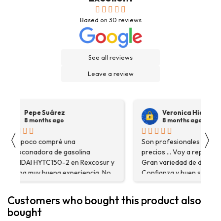
Based on
30
reviews
See all reviews
Leave a review
Pepe Suárez
Veronica Hidalgo
8 months ago
8 months ago
〈
〉
Hace poco compré una
Son profesionales , serio
destoconadora de gasolina
precios ... Voy a repetir se
HYUNDAI HYTC150-2 en Rexcosur y
Gran variedad de depósitos
fue una muy buena experiencia. No
Confianza y buen servicio
solo me encontré el producto que
necesitaba, sino que me
Customers who bought this product also
asesoraron y explicaron con
bought
detalle para asegurarme de que