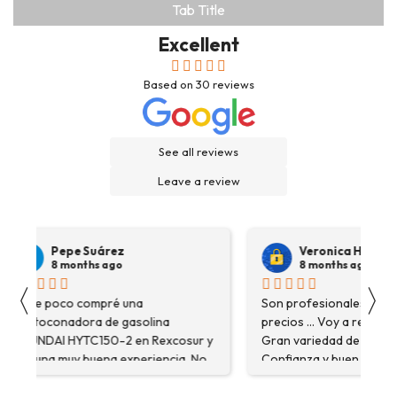
Tab Title
Excellent
Based on
30
reviews
See all reviews
Leave a review
Pepe Suárez
Veronica Hidalgo
8 months ago
8 months ago
〈
〉
Hace poco compré una
Son profesionales , serio
destoconadora de gasolina
precios ... Voy a repetir se
HYUNDAI HYTC150-2 en Rexcosur y
Gran variedad de depósitos
fue una muy buena experiencia. No
Confianza y buen servicio
solo me encontré el producto que
necesitaba, sino que me