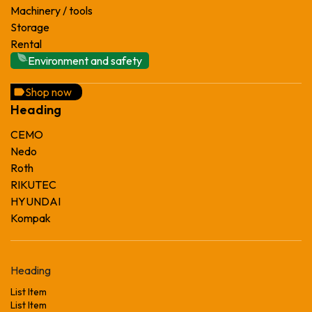
Machinery / tools
Storage
Rental
Environment and safety
Shop now
Heading
CEMO
Nedo
Roth
RIKUTEC
HYUNDAI
Kompak
Heading
List Item
List Item