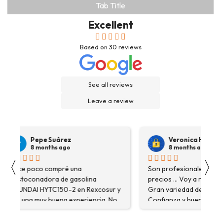
Tab Title
Excellent
Based on
30
reviews
See all reviews
Leave a review
Pepe Suárez
Veronica Hidalgo
8 months ago
8 months ago
〈
〉
Hace poco compré una
Son profesionales , serio
destoconadora de gasolina
precios ... Voy a repetir se
HYUNDAI HYTC150-2 en Rexcosur y
Gran variedad de depósitos
fue una muy buena experiencia. No
Confianza y buen servicio
solo me encontré el producto que
necesitaba, sino que me