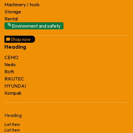
Machinery / tools
Storage
Rental
Environment and safety
Shop now
Heading
CEMO
Nedo
Roth
RIKUTEC
HYUNDAI
Kompak
Heading
List Item
List Item