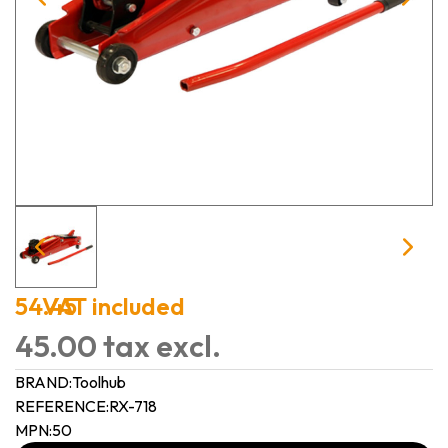
54.45
VAT included
45.00 tax excl.
BRAND:
Toolhub
REFERENCE:
RX-718
MPN:
50