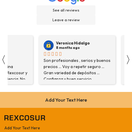
See all reviews
Leave a review
Veronica Hidalgo
8 months ago
〈
na
Son profesionales , serios y buenos
Ver
asolina
precios ... Voy a repetir seguro ...
ins
en Rexcosur y
Gran variedad de depósitos ...
aga
xperiencia. No
Confianza y buen servicio.
com
 producto que
 me
aron con
Add Your Text Here
arme de que
máquina más
bajo. Salvador,
estuve
Add Your Text Here
explicó todo￼