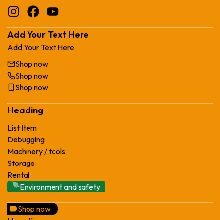
iendo, he
ngo varios
y muy
Add Your Text Here
Add Your Text Here
Shop now
Shop now
Shop now
Heading
List Item
Debugging
Machinery / tools
Storage
Rental
Environment and safety
Shop now