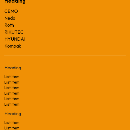
Heading
CEMO
Nedo
Roth
RIKUTEC
HYUNDAI
Kompak
Heading
List Item
List Item
List Item
List Item
List Item
List Item
Heading
List Item
List Item