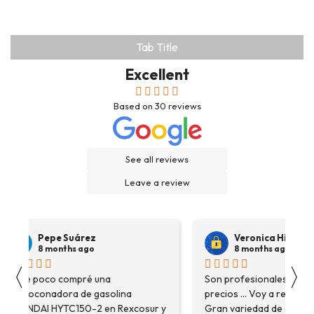
Tab Title
Excellent
Based on
30
reviews
See all reviews
Leave a review
Pepe Suárez
Veronica Hidalgo
8 months ago
8 months ago
〈
〉
Hace poco compré una
Son profesionales , serio
destoconadora de gasolina
precios ... Voy a repetir se
HYUNDAI HYTC150-2 en Rexcosur y
Gran variedad de depósitos