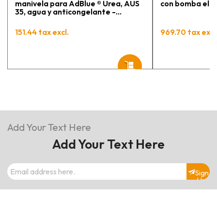
manivela para AdBlue ® Urea, AUS
con bomba eléct
35, agua y anticongelante -
Manguera 3 m y conexión 2" BSP
PIUSI
151.44 tax excl.
969.70 tax excl
Add Your Text Here
Add Your Text Here
Sign
Up