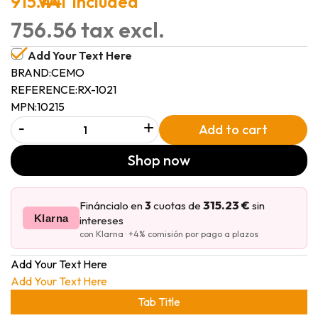
915.44
VAT included
756.56 tax excl.
Add Your Text Here
BRAND:
CEMO
REFERENCE:
RX-1021
MPN:
10215
-
+
Add to cart
Shop now
315.23 €
Fináncialo en
3
cuotas de
sin
Klarna
intereses
con Klarna · +4% comisión por pago a plazos
Add Your Text Here
Add Your Text Here
Tab Title