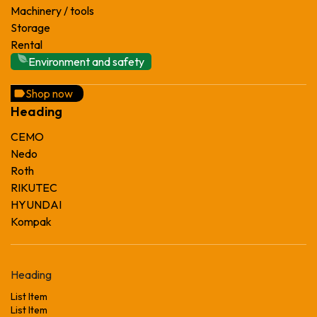
Machinery / tools
Storage
Rental
Environment and safety
Shop now
Heading
CEMO
Nedo
Roth
RIKUTEC
HYUNDAI
Kompak
Heading
List Item
List Item