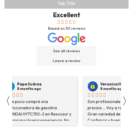
Tab Title
Excellent
Based on
30
reviews
See all reviews
Leave a review
Pepe Suárez
Veronica Hidalgo
8 months ago
8 months ago
〈
〉
Hace poco compré una
Son profesionales , serio
destoconadora de gasolina
precios ... Voy a repetir se
HYUNDAI HYTC150-2 en Rexcosur y
Gran variedad de depósitos
fue una muy buena experiencia. No
Confianza y buen servicio
solo me encontré el producto que
necesitaba, sino que me