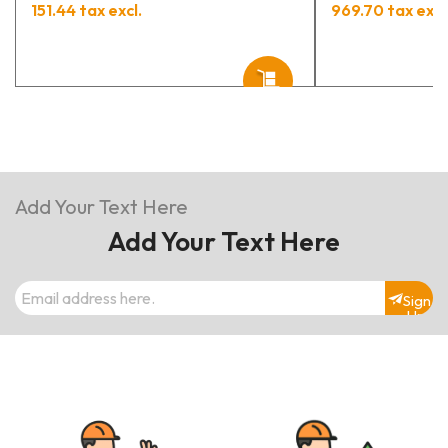
PIUSI
151.44 tax excl.
969.70 tax excl
Add Your Text Here
Add Your Text Here
Sign
Up