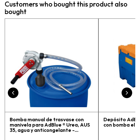
Customers who bought this product also
asesoraron y explicaron con
bought
detalle para asegurarme de que
estaba eligiendo la máquina más
adecuada para mi trabajo. Salvador,
la persona con que estuve
contactactanto me explicó todo￼
En general, la recomiendo, he
vuelto a comprar, tengo varios
pedidos en proceso y muy
contento.
Bomba manual de trasvase con
Depósito AdBlue
manivela para AdBlue ® Urea, AUS
con bomba eléct
35, agua y anticongelante -
Manguera 3 m y conexión 2" BSP