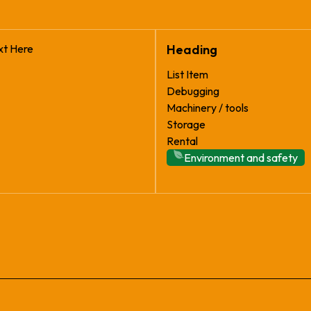
xt Here
Heading
List Item
Debugging
Machinery / tools
Storage
Rental
Environment and safety