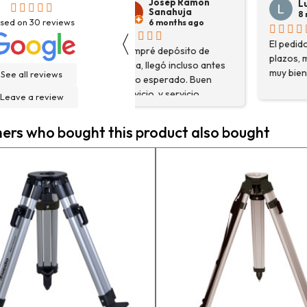
Josep Ramon
Luis Ortega
Sanahuja
8 months ago
sed on
30
reviews
6 months ago
〈
El pedido cumplió con sus
H
Compré depósito de
plazos, me aconsejaron
d
agua, llegó incluso antes
muy bien.
g
See all reviews
de lo esperado. Buen
H
servicio, y servicio
Leave a review
f
postventa de 10.
e
Felicidades
rs who bought this product also bought
e
n
a
c
a
e
m
p
l
c
e
g
h