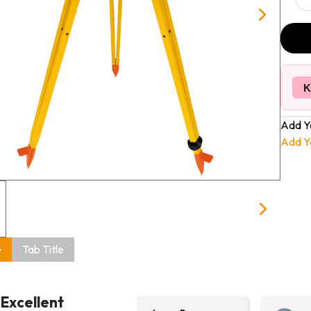
K
Add Y
Add Y
e
Tab Title
Excellent