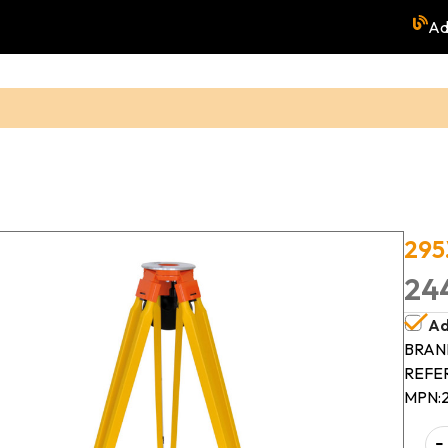
Ad
295
244
Ad
BRAN
REFE
MPN:
-