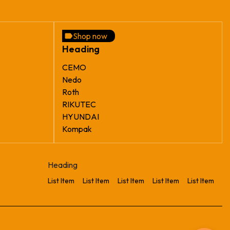
Shop now
Heading
CEMO
Nedo
Roth
RIKUTEC
HYUNDAI
Kompak
Heading
List Item
List Item
List Item
List Item
List Item