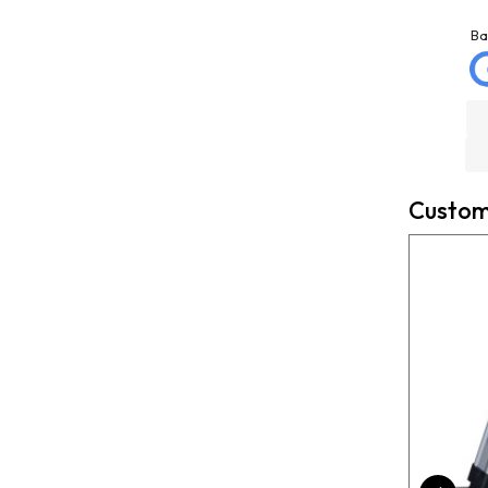
jose matias
La Mannd
mellado
9 months ago
Ba
3 months ago
Very helpful , great
Trato excelente con
knowledge and insight
Rexcosur y en particular
and will definitely use
con salvador, para la
them again if needed.
compra de mi depósito de
Fantastic company!!!!
gasoil de Roth de 400
litros ! Todo rápido, claro
Custome
y perfecto el transporte !
Es un placer cuando todo
funciona bien ?