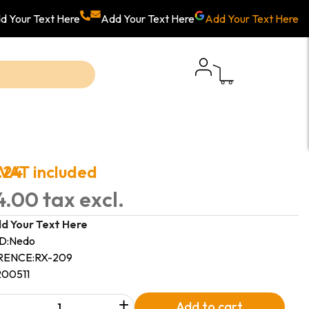
d Your Text Here
Add Your Text Here
Add Your Text Here
.24
VAT included
.00 tax excl.
d Your Text Here
D:
Nedo
RENCE:
RX-209
200511
+
Add to cart