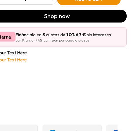
Shop now
101.67 €
Fináncialo en
3
cuotas de
sin intereses
larna
con Klarna · +4% comisión por pago a plazos
our Text Here
our Text Here