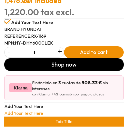
1,476.20
VAT included
1,220.00 tax excl.
Add Your Text Here
BRAND:
HYUNDAI
REFERENCE:
RX-1169
MPN:
HY-DHY6000LEK
-
+
Add to cart
Shop now
508.33 €
Fináncialo en
3
cuotas de
sin
Klarna
intereses
con Klarna · +4% comisión por pago a plazos
Add Your Text Here
Add Your Text Here
Tab Title