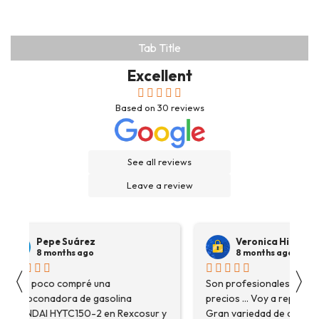
Tab Title
Excellent
Based on
30
reviews
See all reviews
Leave a review
Pepe Suárez
Veronica Hidalgo
8 months ago
8 months ago
〈
〉
Hace poco compré una
Son profesionales , serio
destoconadora de gasolina
precios ... Voy a repetir se
HYUNDAI HYTC150-2 en Rexcosur y
Gran variedad de depósitos