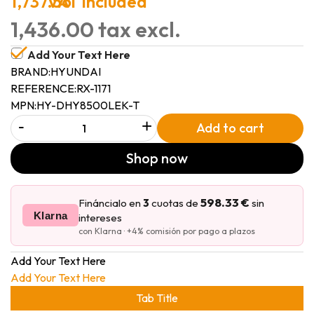
1,737.56
VAT included
1,436.00 tax excl.
Add Your Text Here
BRAND:
HYUNDAI
REFERENCE:
RX-1171
MPN:
HY-DHY8500LEK-T
-
+
Add to cart
Shop now
598.33 €
Fináncialo en
3
cuotas de
sin
Klarna
intereses
con Klarna · +4% comisión por pago a plazos
Add Your Text Here
Add Your Text Here
Tab Title