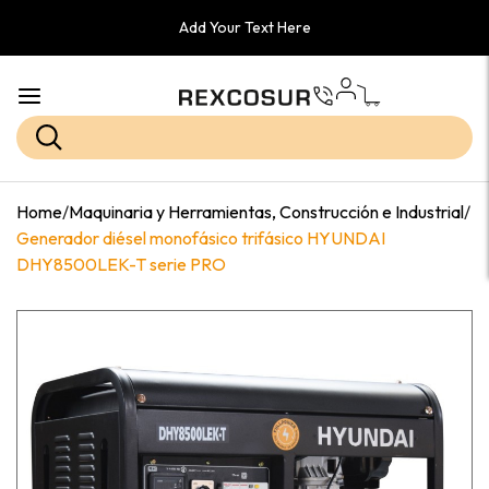
Add Your Text Here
Home
/
Maquinaria y Herramientas, Construcción e Industrial
/
Generador diésel monofásico trifásico HYUNDAI
DHY8500LEK-T serie PRO