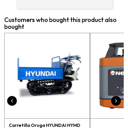
enc
me 
ase
Customers who bought this product also
más
bought
pe
exp
vue
pr
Carretilla Oruga HYUNDAI HYMD