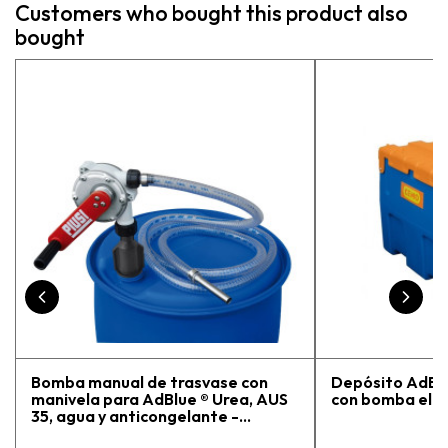
Customers who bought this product also
asesoraron y explicaron con
bought
detalle para asegurarme de que
estaba eligiendo la máquina más
adecuada para mi trabajo. Salvador,
la persona con que estuve
contactactanto me explicó todo￼
En general, la recomiendo, he
vuelto a comprar, tengo varios
pedidos en proceso y muy
contento.
Bomba manual de trasvase con
Depósito AdBlue
manivela para AdBlue ® Urea, AUS
con bomba eléct
35, agua y anticongelante -
Manguera 3 m y conexión 2" BSP