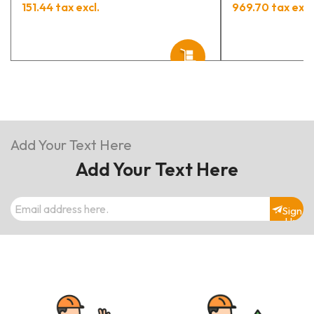
PIUSI
151.44 tax excl.
969.70 tax excl
Add Your Text Here
Add Your Text Here
Sign
Up