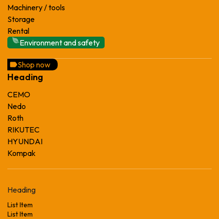
Machinery / tools
Storage
Rental
Environment and safety
Shop now
Heading
CEMO
Nedo
Roth
RIKUTEC
HYUNDAI
Kompak
Heading
List Item
List Item