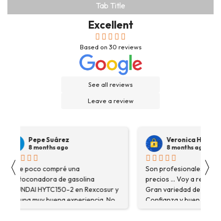
Tab Title
Excellent
Based on
30
reviews
See all reviews
Leave a review
Pepe Suárez
Veronica Hidalgo
8 months ago
8 months ago
〈
〉
Hace poco compré una
Son profesionales , serio
destoconadora de gasolina
precios ... Voy a repetir se
HYUNDAI HYTC150-2 en Rexcosur y
Gran variedad de depósitos
fue una muy buena experiencia. No
Confianza y buen servicio
solo me encontré el producto que
necesitaba, sino que me