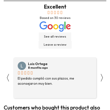
Excellent
Based on
30
reviews
See all reviews
Leave a review
Luis Ortega
8 months ago
〈
〉
s
El pedido cumplió con sus plazos, me
Ha
aconsejaron muy bien.
ga
fue
enc
me 
ase
Customers who bought this product also
más