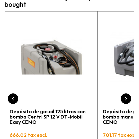
bought
pe
exp
vue
pr
Depósito de gasoil 125 litros con
Depósito de gas
bomba Centri SP 12 V DT-Mobil
bomba manual 
Easy CEMO
CEMO
666.02 tax excl.
701.17 tax excl.