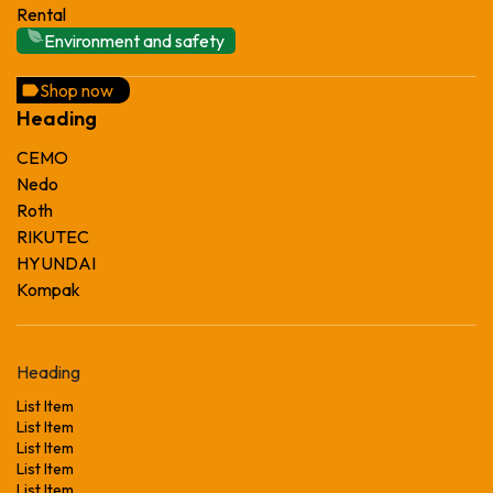
Rental
Environment and safety
Shop now
Heading
CEMO
Nedo
Roth
RIKUTEC
HYUNDAI
Kompak
Heading
List Item
List Item
List Item
List Item
List Item