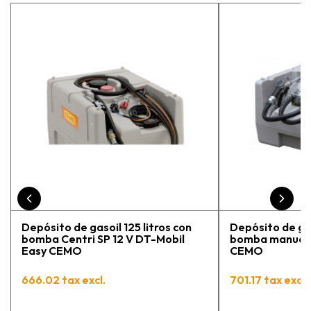
estaba eligiendo la máquina más
adecuada para mi trabajo. Salvador,
la persona con que estuve
contactactanto me explicó todo￼
En general, la recomiendo, he
vuelto a comprar, tengo varios
pedidos en proceso y muy
contento.
Depósito de gasoil 125 litros con
Depósito de gas
bomba Centri SP 12 V DT-Mobil
bomba manual 
Easy CEMO
CEMO
666.02 tax excl.
701.17 tax excl.