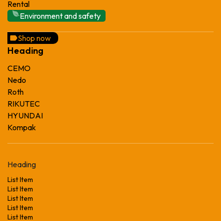
Rental
Environment and safety
Shop now
Heading
CEMO
Nedo
Roth
RIKUTEC
HYUNDAI
Kompak
Heading
List Item
List Item
List Item
List Item
List Item