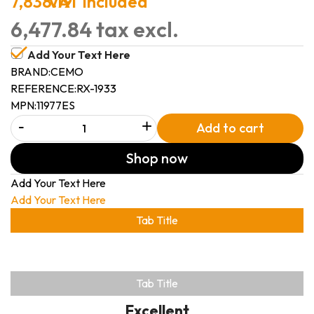
7,838.19
VAT included
6,477.84 tax excl.
Add Your Text Here
BRAND:
CEMO
REFERENCE:
RX-1933
MPN:
11977ES
-
+
Add to cart
Shop now
Add Your Text Here
Add Your Text Here
Tab Title
Tab Title
Excellent