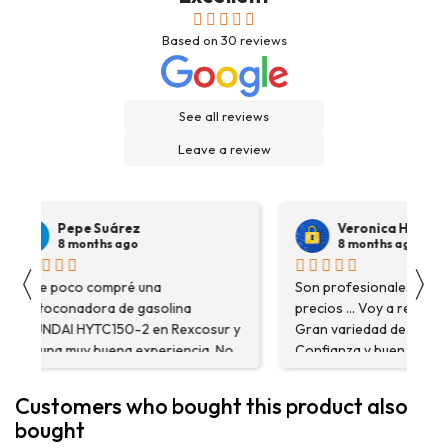
Based on
30
reviews
See all reviews
Leave a review
Pepe Suárez
Veronica Hidalgo
8 months ago
8 months ago
〈
〉
Hace poco compré una
Son profesionales , serio
destoconadora de gasolina
precios ... Voy a repetir se
HYUNDAI HYTC150-2 en Rexcosur y
Gran variedad de depósitos
fue una muy buena experiencia. No
Confianza y buen servicio
solo me encontré el producto que
necesitaba, sino que me
Customers who bought this product also
asesoraron y explicaron con
bought
detalle para asegurarme de que