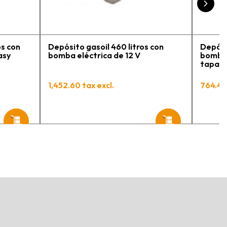
os con
Depósito gasoil 460 litros con
Depósi
asy
bomba eléctrica de 12 V
bomba 
tapa y
Mobil 
1,452.60 tax excl.
764.44 