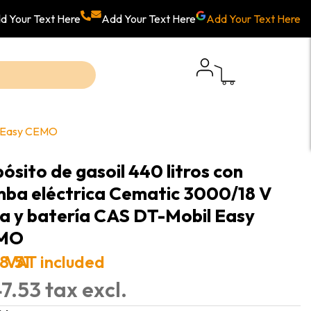
d Your Text Here
Add Your Text Here
Add Your Text Here
il Easy CEMO
ósito de gasoil 440 litros con
ba eléctrica Cematic 3000/18 V
a y batería CAS DT-Mobil Easy
MO
8.51
VAT included
47.53 tax excl.