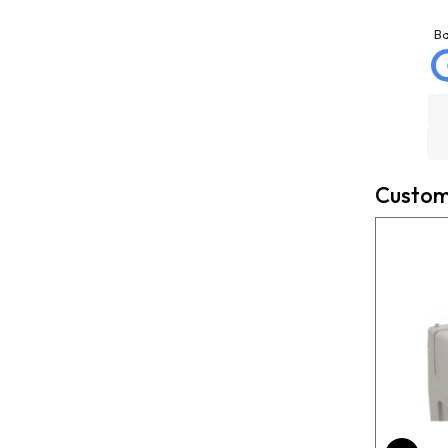
Josep Ramon
La Mannd
Sanahuja
9 months ago
B
6 months ago
Very helpful , great
Compré depósito de
knowledge and insight
agua, llegó incluso antes
and will definitely use
de lo esperado. Buen
them again if needed.
servicio, y servicio
Fantastic company!!!!
postventa de 10.
Felicidades
Custome