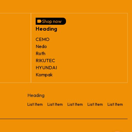
Shop now
Heading
CEMO
Nedo
Roth
RIKUTEC
HYUNDAI
Kompak
Heading
List Item
List Item
List Item
List Item
List Item