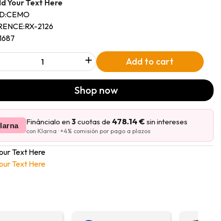
d Your Text Here
D:
CEMO
RENCE:
RX-2126
11687
+
Add to cart
Shop now
478.14 €
Fináncialo en
3
cuotas de
sin intereses
larna
con Klarna · +4% comisión por pago a plazos
our Text Here
our Text Here