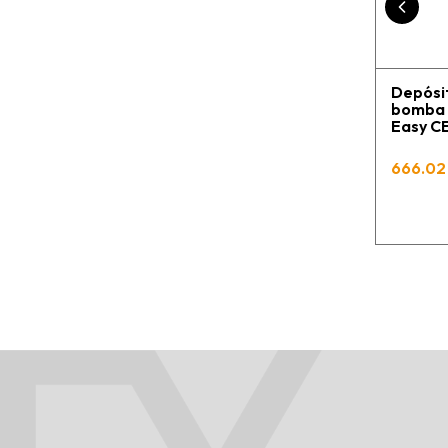
Depósit
bomba C
Easy 
666.02 