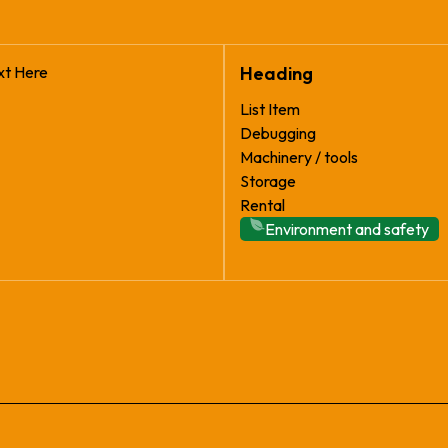
xt Here
Heading
List Item
Debugging
Machinery / tools
Storage
Rental
Environment and safety