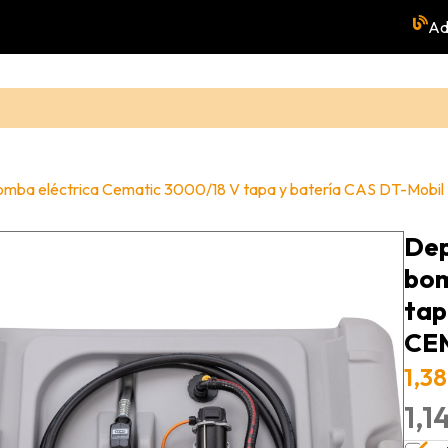
Ad
n bomba eléctrica Cematic 3000/18 V tapa y batería CAS DT-Mob
Dep
bom
tap
CE
1,38
1,1