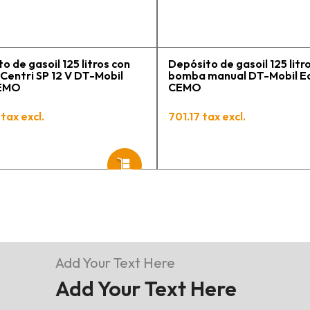
tengo varios pedidos en
proceso y muy contento.
o de gasoil 125 litros con
Depósito de gasoil 125 litr
entri SP 12 V DT-Mobil
bomba manual DT-Mobil E
CEMO
CEMO
tax excl.
701.17 tax excl.
Add Your Text Here
Add Your Text Here