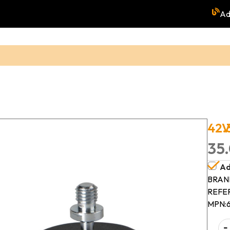
Ad
42.
V
35.
Ad
BRAN
REFE
MPN:
-