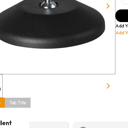
Add Y
Add Y
e
Tab Title
llent