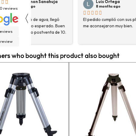
Luis Ortega
Pepe Su
8 months ago
8 months
30
reviews
〈
El pedido cumplió con sus plazos,
Hace poco com
en
me aconsejaron muy bien.
destoconadora 
reviews
0.
HYUNDAI HYTC1
fue una muy bue
 review
solo me encont
necesitaba, sin
rs who bought this product also bought
asesoraron y e
detalle para a
estaba eligiend
adecuada para m
la persona con 
contactactanto
En general, la 
vuelto a compra
pedidos en pro
contento.