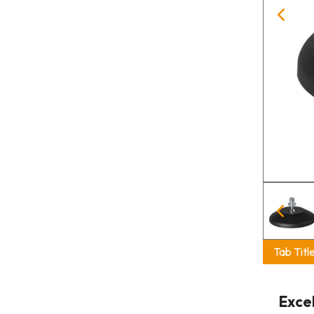
Tab Titl
Exce