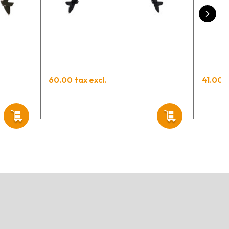
60.00 tax excl.
41.00 t