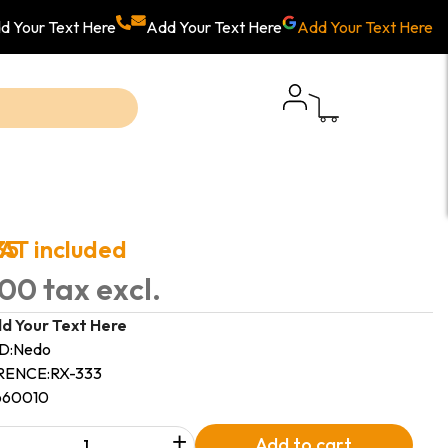
d Your Text Here
Add Your Text Here
Add Your Text Here
35
AT included
00 tax excl.
d Your Text Here
D:
Nedo
RENCE:
RX-333
660010
+
Add to cart