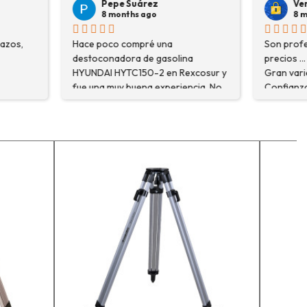
árez
Veronica Hidalgo
 ago
8 months ago
pré una
Son profesionales , serios y buenos
de gasolina
precios ... Voy a repetir seguro ...
50-2 en Rexcosur y
Gran variedad de depósitos ...
na experiencia. No
Confianza y buen servicio.
ré el producto que
o que me
xplicaron con
segurarme de que
o la máquina más
i trabajo. Salvador,
que estuve
 me explicó todo￼
recomiendo, he
r, tengo varios
ceso y muy