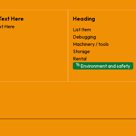
Text Here
Heading
xt Here
List Item
Debugging
Machinery / tools
Storage
Rental
Environment and safety