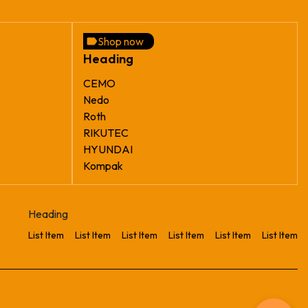
Shop now
Heading
CEMO
Nedo
Roth
RIKUTEC
HYUNDAI
Kompak
Heading
List Item
List Item
List Item
List Item
List Item
List Item