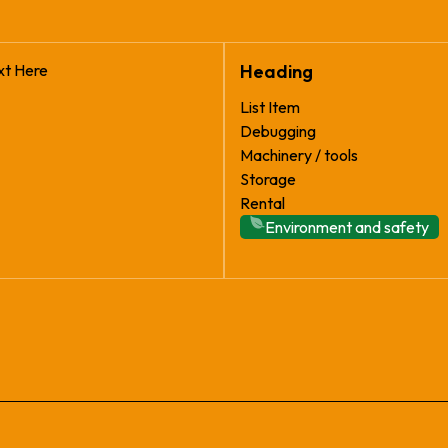
xt Here
Heading
List Item
Debugging
Machinery / tools
Storage
Rental
Environment and safety