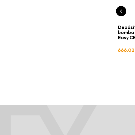
Depósit
bomba C
Easy 
666.02 