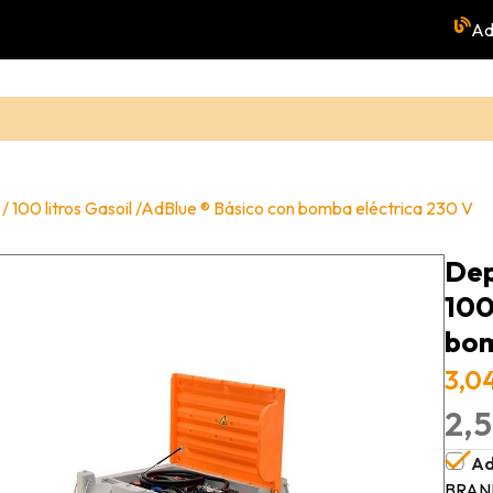
Ad
 100 litros Gasoil /AdBlue ® Básico con bomba eléctrica 230 V
Dep
100
bom
3,0
2,5
Ad
BRAN