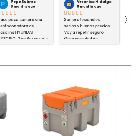
Veronica Hidalgo
La Mannd
8 months ago
9 months ago
〉
Son profesionales ,
Very helpful , great
serios y buenos precios ...
knowledge and insight
Voy a repetir seguro ...
and will definitely use
Gran variedad de
them again if needed.
depósitos ... Confianza y
Fantastic company!!!!
buen servicio.