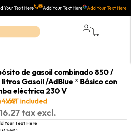
d Your Text Here
Add Your Text Here
Add Your Text Here
ósito de gasoil combinado 850 /
 litros Gasoil /AdBlue ® Básico con
ba eléctrica 230 V
44.69
VAT included
16.27 tax excl.
d Your Text Here
D:
CEMO