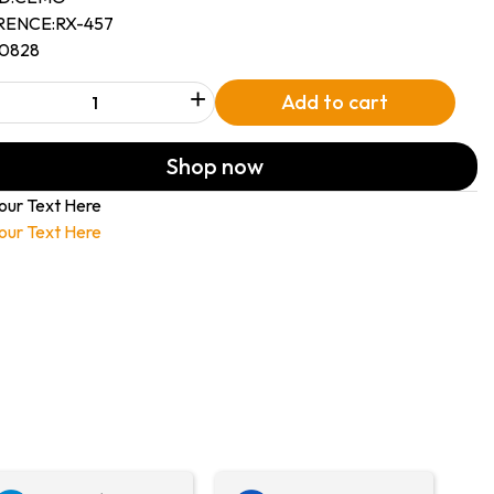
RENCE:
RX-457
10828
+
Add to cart
Shop now
our Text Here
our Text Here