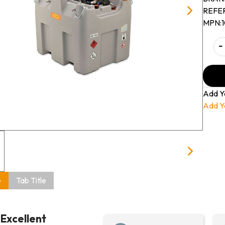
REFE
MPN:
-
Add Y
Add Y
e
Tab Title
Excellent