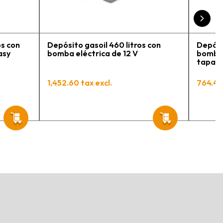
os con
Depósito gasoil 460 litros con
Depósi
asy
bomba eléctrica de 12 V
bomba 
tapa y
Mobil 
1,452.60 tax excl.
764.44 