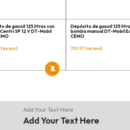
tengo varios pedidos en
proceso y muy contento.
o de gasoil 125 litros con
Depósito de gasoil 125 litr
entri SP 12 V DT-Mobil
bomba manual DT-Mobil E
CEMO
CEMO
tax excl.
701.17 tax excl.
Add Your Text Here
Add Your Text Here