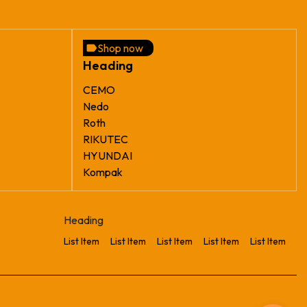
Shop now
Heading
CEMO
Nedo
Roth
RIKUTEC
HYUNDAI
Kompak
Heading
List Item
List Item
List Item
List Item
List Item