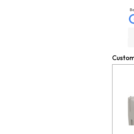
Josep Ramon
La Mannd
Sanahuja
9 months ago
B
6 months ago
Very helpful , great
Compré depósito de
knowledge and insight
agua, llegó incluso antes
and will definitely use
de lo esperado. Buen
them again if needed.
servicio, y servicio
Fantastic company!!!!
postventa de 10.
Felicidades
Custome