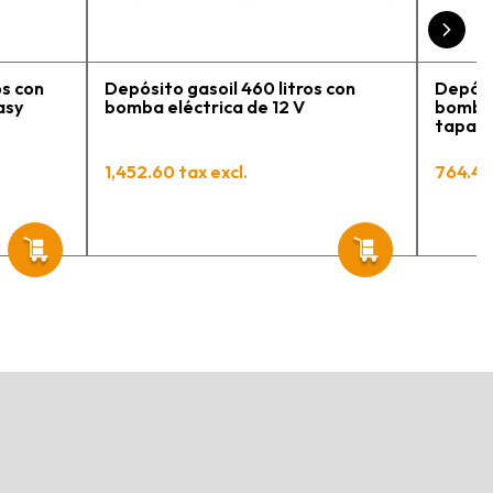
os con
Depósito gasoil 460 litros con
Depósi
asy
bomba eléctrica de 12 V
bomba 
tapa y
Mobil 
1,452.60 tax excl.
764.44 