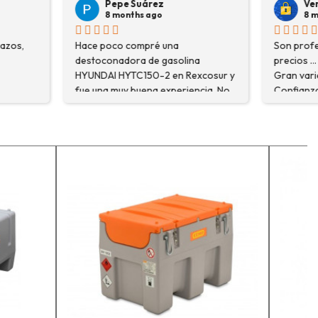
árez
Veronica Hidalgo
 ago
8 months ago
pré una
Son profesionales , serios y buenos
de gasolina
precios ... Voy a repetir seguro ...
50-2 en Rexcosur y
Gran variedad de depósitos ...
na experiencia. No
Confianza y buen servicio.
ré el producto que
o que me
xplicaron con
segurarme de que
o la máquina más
i trabajo. Salvador,
que estuve
 me explicó todo￼
recomiendo, he
r, tengo varios
ceso y muy