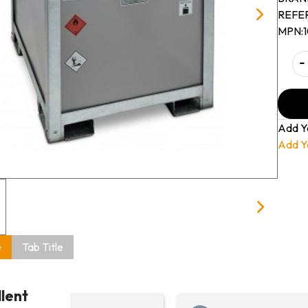
REFE
MPN:
-
Add Y
Add Y
e
Tab Title
llent