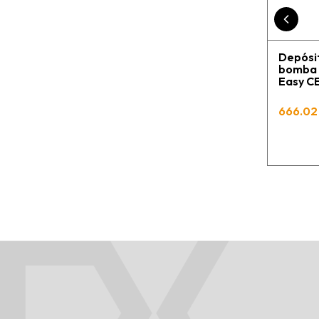
Depósit
bomba C
Easy 
666.02 