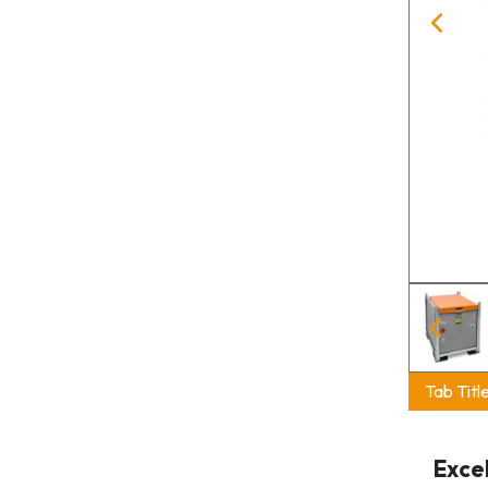
Tab Titl
Exce