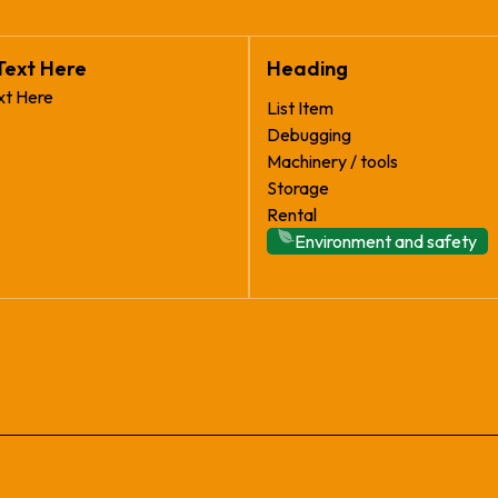
Text Here
Heading
xt Here
List Item
Debugging
Machinery / tools
Storage
Rental
Environment and safety