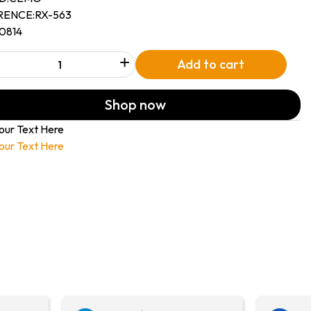
RENCE:
RX-563
10814
+
Add to cart
Shop now
our Text Here
our Text Here