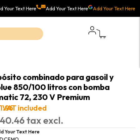
d Your Text Here
Add Your Text Here
Add Your Text Here
ósito combinado para gasoil y
lue 850/100 litros con bomba
atic 72, 230 V Premium
1.96
VAT included
40.46 tax excl.
d Your Text Here
D:
CEMO