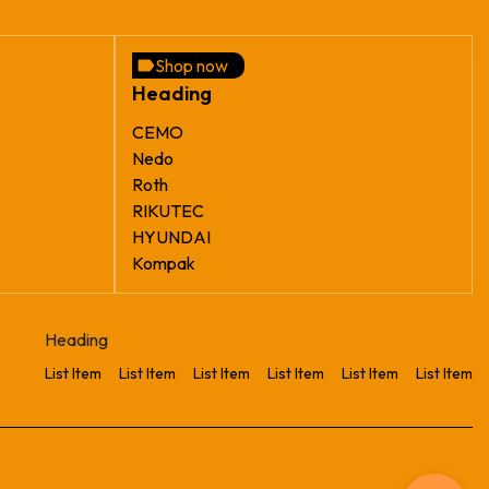
Shop now
Heading
CEMO
Nedo
Roth
RIKUTEC
HYUNDAI
Kompak
Heading
List Item
List Item
List Item
List Item
List Item
List Item