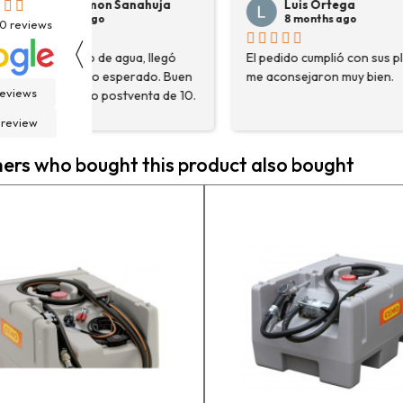
Luis Ortega
Pepe Su
8 months ago
8 months
30
reviews
〈
El pedido cumplió con sus plazos,
Hace poco com
en
me aconsejaron muy bien.
destoconadora 
reviews
0.
HYUNDAI HYTC1
fue una muy bue
 review
solo me encont
necesitaba, sin
rs who bought this product also bought
asesoraron y e
detalle para a
estaba eligiend
adecuada para m
la persona con 
contactactanto
En general, la 
vuelto a compra
pedidos en pro
contento.