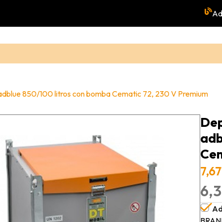
Ad
 adblue 850/100 litros con bomba Cematic 72, 230 V Premium
Dep
adb
Cem
7,67
6,3
Ad
BRAN