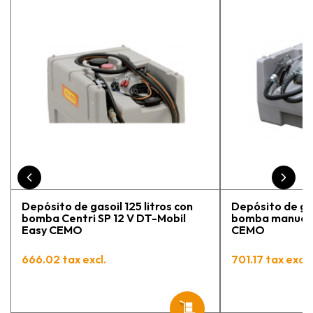
la persona con que estuve
contactactanto me explicó todo￼
En general, la recomiendo, he
vuelto a comprar, tengo varios
pedidos en proceso y muy
contento.
Depósito de gasoil 125 litros con
Depósito de gas
bomba Centri SP 12 V DT-Mobil
bomba manual 
Easy CEMO
CEMO
666.02 tax excl.
701.17 tax excl.