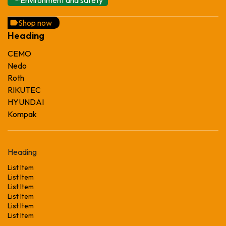
Shop now
Heading
CEMO
Nedo
Roth
RIKUTEC
HYUNDAI
Kompak
Heading
List Item
List Item
List Item
List Item
List Item
List Item