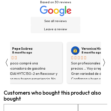
Based on
30
reviews
See all reviews
Leave a review
Pepe Suárez
Veronica Hidalgo
8 months ago
8 months ago
〈
〉
Hace poco compré una
Son profesionales , serio
destoconadora de gasolina
precios ... Voy a repetir se
HYUNDAI HYTC150-2 en Rexcosur y
Gran variedad de depósitos
fue una muy buena experiencia. No
Confianza y buen servicio
solo me encontré el producto que
necesitaba, sino que me
Customers who bought this product also
asesoraron y explicaron con
bought
detalle para asegurarme de que
estaba eligiendo la máquina más
adecuada para mi trabajo. Salvador,