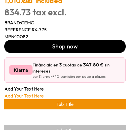
1,010.02
VAT included
834.73 tax excl.
BRAND:
CEMO
REFERENCE:
RX-775
MPN:
10082
Shop now
347.80 €
Fináncialo en
3
cuotas de
sin
Klarna
intereses
con Klarna · +4% comisión por pago a plazos
Add Your Text Here
Add Your Text Here
Tab Title