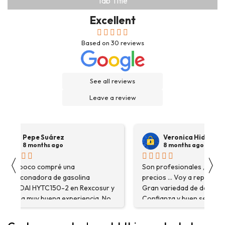
Tab Title
Excellent
Based on
30
reviews
See all reviews
Leave a review
Pepe Suárez
Veronica Hidalgo
8 months ago
8 months ago
〈
〉
Hace poco compré una
Son profesionales , serio
destoconadora de gasolina
precios ... Voy a repetir se
HYUNDAI HYTC150-2 en Rexcosur y
Gran variedad de depósitos
fue una muy buena experiencia. No
Confianza y buen servicio
solo me encontré el producto que
necesitaba, sino que me