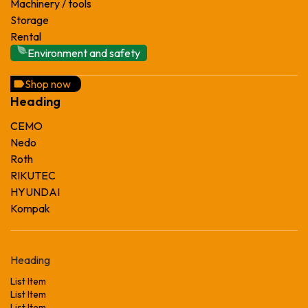
Machinery / tools
Storage
Rental
Environment and safety
Shop now
Heading
CEMO
Nedo
Roth
RIKUTEC
HYUNDAI
Kompak
Heading
List Item
List Item
List Item