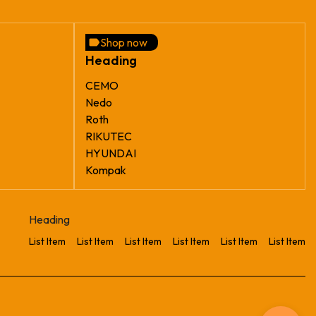
Shop now
Heading
CEMO
Nedo
Roth
RIKUTEC
HYUNDAI
Kompak
Heading
List Item
List Item
List Item
List Item
List Item
List Item