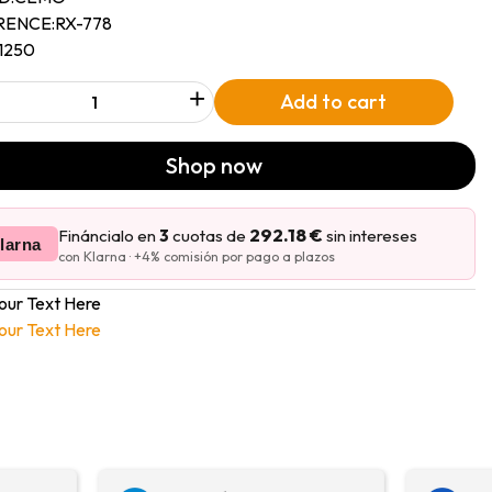
RENCE:
RX-778
11250
+
Add to cart
Shop now
292.18 €
Fináncialo en
3
cuotas de
sin intereses
larna
con Klarna · +4% comisión por pago a plazos
our Text Here
our Text Here