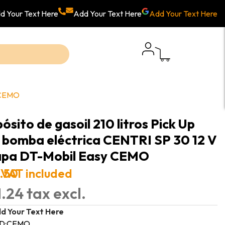
d Your Text Here
Add Your Text Here
Add Your Text Here
y CEMO
ósito de gasoil 210 litros Pick Up
 bomba eléctrica CENTRI SP 30 12 V
apa DT-Mobil Easy CEMO
.50
VAT included
.24 tax excl.
d Your Text Here
D:
CEMO