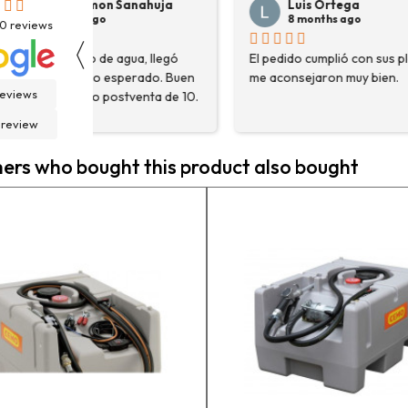
Luis Ortega
Pepe Su
8 months ago
8 months
30
reviews
〈
El pedido cumplió con sus plazos,
Hace poco com
en
me aconsejaron muy bien.
destoconadora 
reviews
0.
HYUNDAI HYTC1
fue una muy bue
 review
solo me encont
necesitaba, sin
rs who bought this product also bought
asesoraron y e
detalle para a
estaba eligiend
adecuada para m
la persona con 
contactactanto
En general, la 
vuelto a compra
pedidos en pro
contento.