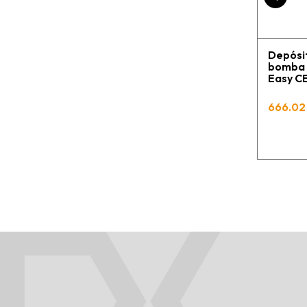
Depósit
bomba C
Easy 
666.02 