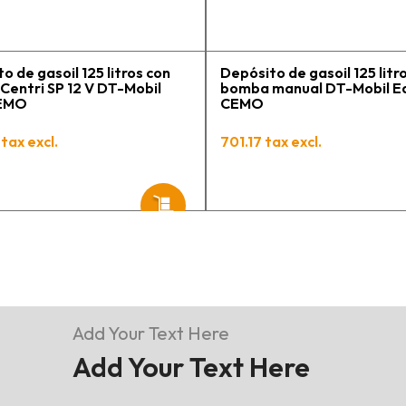
o de gasoil 125 litros con
Depósito de gasoil 125 litr
entri SP 12 V DT-Mobil
bomba manual DT-Mobil E
CEMO
CEMO
tax excl.
701.17 tax excl.
Add Your Text Here
Add Your Text Here