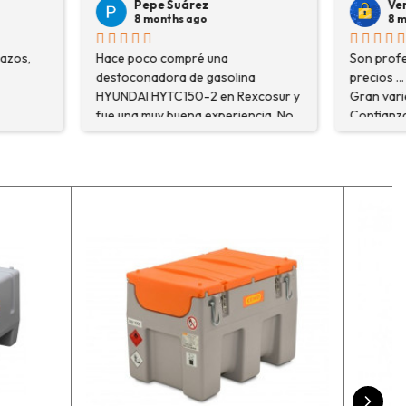
árez
Veronica Hidalgo
 ago
8 months ago
pré una
Son profesionales , serios y buenos
de gasolina
precios ... Voy a repetir seguro ...
50-2 en Rexcosur y
Gran variedad de depósitos ...
na experiencia. No
Confianza y buen servicio.
ré el producto que
o que me
xplicaron con
segurarme de que
o la máquina más
i trabajo. Salvador,
que estuve
 me explicó todo￼
recomiendo, he
r, tengo varios
ceso y muy