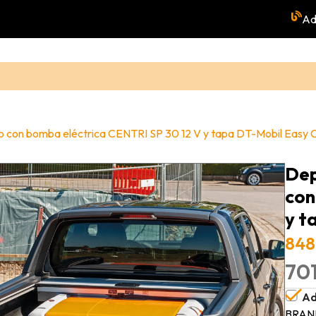
Ad
k Up con bomba eléctrica CENTRI SP 30 12 V y tapa DT-Mobil Eas
Dep
con
y t
848
701
Ad
BRAN