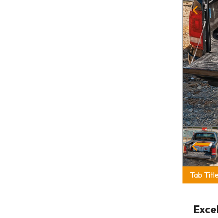
Tab Titl
Exce