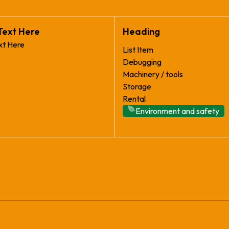
Text Here
Heading
xt Here
List Item
Debugging
Machinery / tools
Storage
Rental
Environment and safety