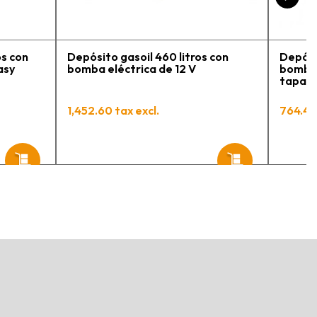
os con
Depósito gasoil 460 litros con
Depósi
asy
bomba eléctrica de 12 V
bomba 
tapa y
Mobil 
1,452.60 tax excl.
764.44 