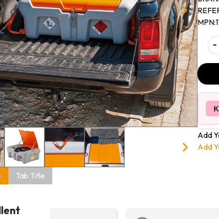
REFE
MPN:
-
K
Add Y
Add Y
e
Tab Title
llent