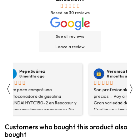
Based on
30
reviews
See all reviews
Leave a review
Pepe Suárez
Veronica Hidalgo
8 months ago
8 months ago
〈
〉
Hace poco compré una
Son profesionales , serio
destoconadora de gasolina
precios ... Voy a repetir se
HYUNDAI HYTC150-2 en Rexcosur y
Gran variedad de depósitos
fue una muy buena experiencia. No
Confianza y buen servicio
solo me encontré el producto que
necesitaba, sino que me
Customers who bought this product also
asesoraron y explicaron con
bought
detalle para asegurarme de que