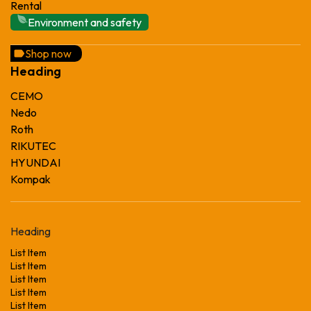
Rental
Environment and safety
Shop now
Heading
CEMO
Nedo
Roth
RIKUTEC
HYUNDAI
Kompak
Heading
List Item
List Item
List Item
List Item
List Item