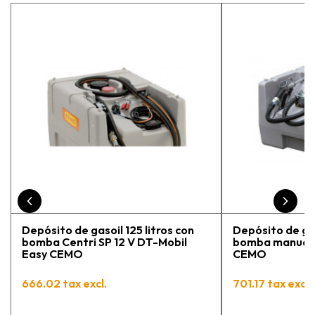
estaba eligiendo la máquina más
adecuada para mi trabajo. Salvador,
la persona con que estuve
contactactanto me explicó todo￼
En general, la recomiendo, he
vuelto a comprar, tengo varios
pedidos en proceso y muy
contento.
Depósito de gasoil 125 litros con
Depósito de gas
bomba Centri SP 12 V DT-Mobil
bomba manual 
Easy CEMO
CEMO
666.02 tax excl.
701.17 tax excl.