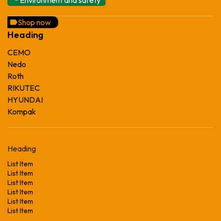
Shop now
Heading
CEMO
Nedo
Roth
RIKUTEC
HYUNDAI
Kompak
Heading
List Item
List Item
List Item
List Item
List Item
List Item