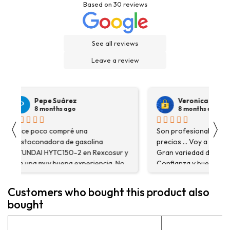
Based on
30
reviews
See all reviews
Leave a review
Pepe Suárez
Veronica Hidalgo
8 months ago
8 months ago
〈
〉
Hace poco compré una
Son profesionales , serio
destoconadora de gasolina
precios ... Voy a repetir se
HYUNDAI HYTC150-2 en Rexcosur y
Gran variedad de depósitos
fue una muy buena experiencia. No
Confianza y buen servicio
solo me encontré el producto que
necesitaba, sino que me
Customers who bought this product also
asesoraron y explicaron con
bought
detalle para asegurarme de que
estaba eligiendo la máquina más
adecuada para mi trabajo. Salvador,