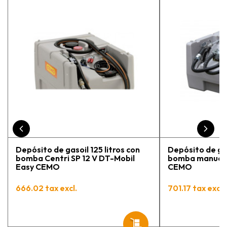
la persona con que estuve
contactactanto me explicó todo￼
En general, la recomiendo, he
vuelto a comprar, tengo varios
pedidos en proceso y muy
contento.
Depósito de gasoil 125 litros con
Depósito de gas
bomba Centri SP 12 V DT-Mobil
bomba manual 
Easy CEMO
CEMO
666.02 tax excl.
701.17 tax excl.