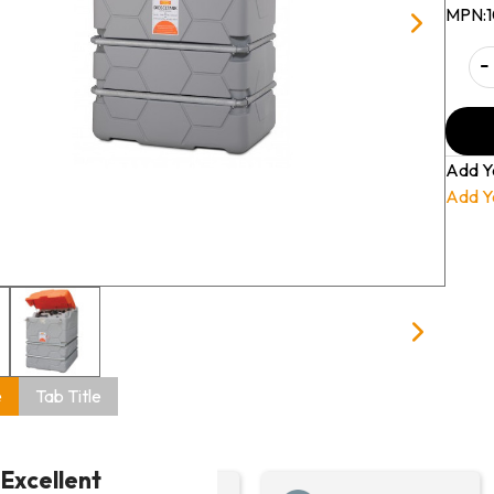
MPN:
-
Add Y
Add Y
e
Tab Title
Excellent