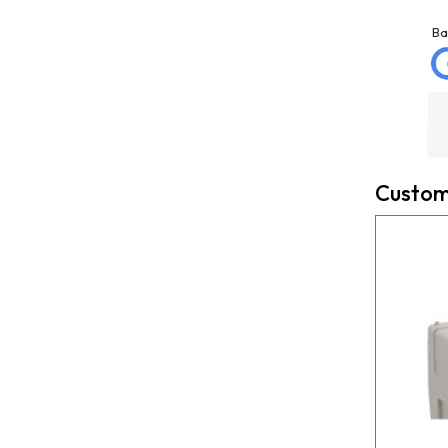
jose matias
La Mannd
mellado
9 months ago
Ba
3 months ago
Very helpful , great
Trato excelente con
knowledge and insight
Rexcosur y en particular
and will definitely use
con salvador, para la
them again if needed.
compra de mi depósito de
Fantastic company!!!!
gasoil de Roth de 400
litros ! Todo rápido, claro
Custome
y perfecto el transporte !
Es un placer cuando todo
funciona bien ?