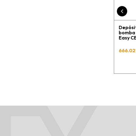
Depósit
bomba C
Easy 
666.02 