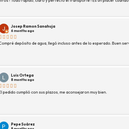
litros ! Todo rápido, claro y perfecto el transporte ! Es un placer cuand
Josep Ramon Sanahuja
6 months ago
Compré depósito de agua, llegó incluso antes de lo esperado. Buen servi
Luis Ortega
8 months ago
El pedido cumplió con sus plazos, me aconsejaron muy bien.
Pepe Suárez
8 months ago