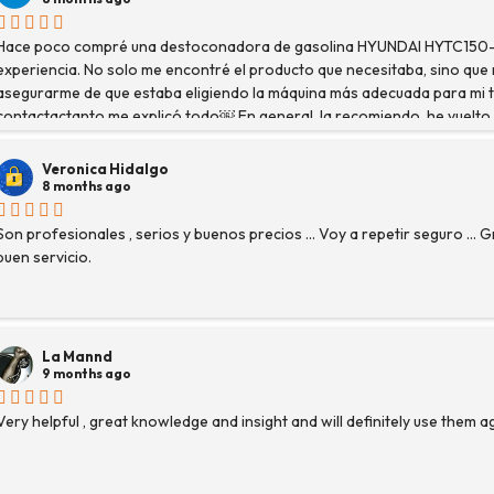
Hace poco compré una destoconadora de gasolina HYUNDAI HYTC150-2
experiencia. No solo me encontré el producto que necesitaba, sino que
asegurarme de que estaba eligiendo la máquina más adecuada para mi t
contactactanto me explicó todo￼ En general, la recomiendo, he vuelto
y muy contento.
Veronica Hidalgo
8 months ago
Son profesionales , serios y buenos precios ... Voy a repetir seguro ... 
buen servicio.
La Mannd
9 months ago
Very helpful , great knowledge and insight and will definitely use them a