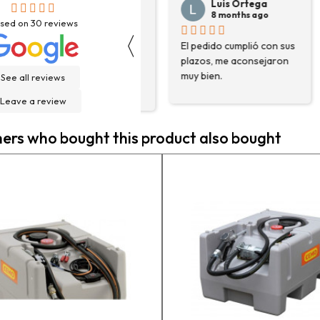
Josep Ramon
Luis Ortega
Sanahuja
8 months ago
sed on
30
reviews
6 months ago
〈
El pedido cumplió con sus
H
Compré depósito de
plazos, me aconsejaron
d
agua, llegó incluso antes
muy bien.
g
See all reviews
de lo esperado. Buen
H
servicio, y servicio
Leave a review
f
postventa de 10.
e
Felicidades
rs who bought this product also bought
e
n
a
c
a
e
m
p
l
c
e
g
h