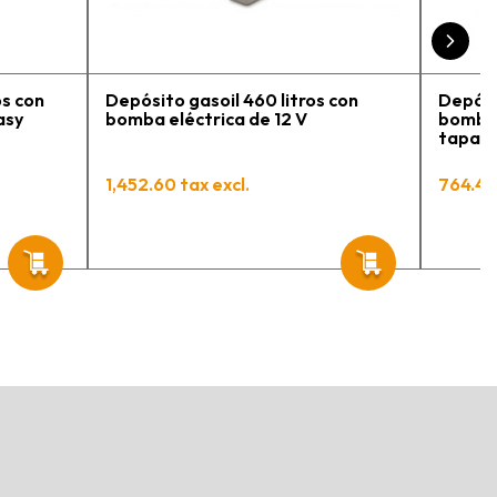
engo varios pedidos en
roceso y muy contento.
os con
Depósito gasoil 460 litros con
Depósi
asy
bomba eléctrica de 12 V
bomba 
tapa y
Mobil 
1,452.60 tax excl.
764.44 