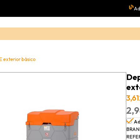
Ad
E exterior básico
Dep
ext
3,6
2,9
Ad
BRAN
REFE