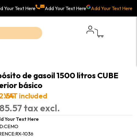
d Your Text Here
Add Your Text Here
Add Your Text Here
ósito de gasoil 1500 litros CUBE
erior básico
12.54
VAT included
85.57 tax excl.
d Your Text Here
D:
CEMO
RENCE:
RX-1036