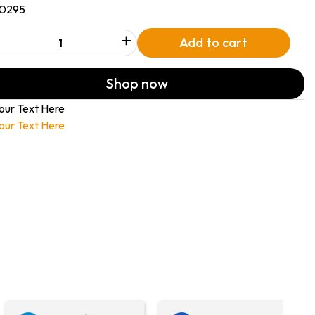
10295
+
Add to cart
Shop now
our Text Here
our Text Here