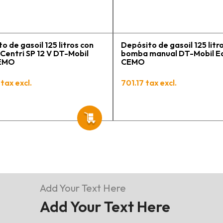
t
p
o de gasoil 125 litros con
Depósito de gasoil 125 litr
entri SP 12 V DT-Mobil
bomba manual DT-Mobil E
CEMO
CEMO
tax excl.
701.17 tax excl.
Add Your Text Here
Add Your Text Here