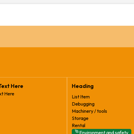
Text Here
Heading
xt Here
List Item
Debugging
Machinery / tools
Storage
Rental
Environment and safety