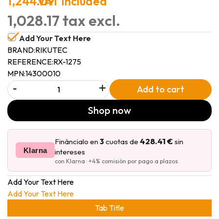
1,244.09
VAT included
1,028.17 tax excl.
Add Your Text Here
BRAND:
RIKUTEC
REFERENCE:
RX-1275
MPN:
14300010
-
+
Add to cart
Shop now
428.41 €
Fináncialo en
3
cuotas de
sin
Klarna
intereses
con Klarna · +4% comisión por pago a plazos
Add Your Text Here
Add Your Text Here
Tab Title