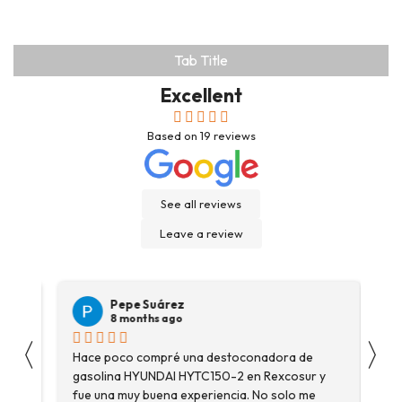
Tab Title
Excellent
Based on
19
reviews
See all reviews
Leave a review
Pepe Suárez
8 months ago
〈
〉
Hace poco compré una destoconadora de
Son
gasolina HYUNDAI HYTC150-2 en Rexcosur y
Voy
fue una muy buena experiencia. No solo me
dep