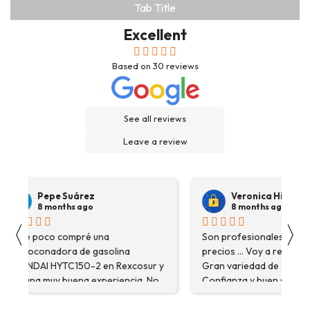
Tab Title
Excellent
Based on
30
reviews
See all reviews
Leave a review
Pepe Suárez
Veronica Hidalgo
8 months ago
8 months ago
〈
〉
Hace poco compré una
Son profesionales , serio
destoconadora de gasolina
precios ... Voy a repetir se
HYUNDAI HYTC150-2 en Rexcosur y
Gran variedad de depósitos
fue una muy buena experiencia. No
Confianza y buen servicio
solo me encontré el producto que
necesitaba, sino que me