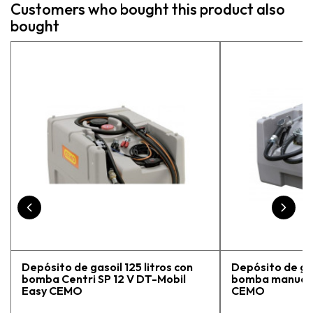
Customers who bought this product also
asesoraron y explicaron con
bought
detalle para asegurarme de que
estaba eligiendo la máquina más
adecuada para mi trabajo. Salvador,
la persona con que estuve
contactactanto me explicó todo￼
En general, la recomiendo, he
vuelto a comprar, tengo varios
pedidos en proceso y muy
contento.
Depósito de gasoil 125 litros con
Depósito de gas
bomba Centri SP 12 V DT-Mobil
bomba manual 
Easy CEMO
CEMO