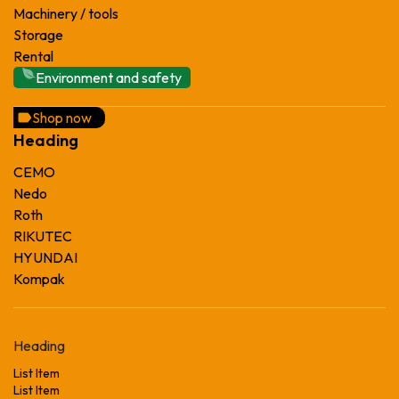
Machinery / tools
Storage
Rental
Environment and safety
Shop now
Heading
CEMO
Nedo
Roth
RIKUTEC
HYUNDAI
Kompak
Heading
List Item
List Item