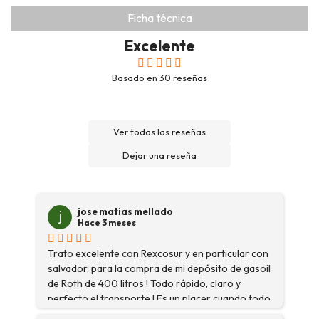
Ficha técnica
Excelente
Basado en
30
reseñas
Ver todas las reseñas
Dejar una reseña
jose matias mellado
Hace 3 meses
Trato excelente con Rexcosur y en particular con
salvador, para la compra de mi depósito de gasoil
de Roth de 400 litros ! Todo rápido, claro y
perfecto el transporte ! Es un placer cuando todo
funciona bien ?