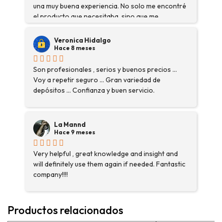
una muy buena experiencia. No solo me encontré
el producto que necesitaba, sino que me
asesoraron y explicaron con detalle para
asegurarme de que estaba eligiendo la máquina
Veronica Hidalgo
más adecuada para mi trabajo. Salvador, la
Hace 8 meses
persona con que estuve contactactanto me
explicó todo￼ En general, la recomiendo, he
Son profesionales , serios y buenos precios ...
vuelto a comprar, tengo varios pedidos en
Voy a repetir seguro ... Gran variedad de
proceso y muy contento.
depósitos ... Confianza y buen servicio.
La Mannd
Hace 9 meses
Very helpful , great knowledge and insight and
will definitely use them again if needed. Fantastic
company!!!!
Productos relacionados