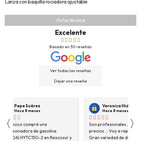
Lanza con baquilla rociadora ajustable
Ficha técnica
Excelente
Basado en
30
reseñas
Ver todas las reseñas
Dejar una reseña
Pepe Suárez
Veronica Hidalgo
Hace 8 meses
Hace 8 meses
〈
〉
Hace poco compré una
Son profesionales , serio
destoconadora de gasolina
precios ... Voy a repetir se
HYUNDAI HYTC150-2 en Rexcosur y
Gran variedad de depósitos