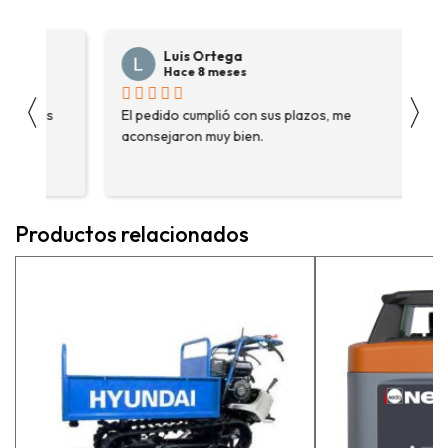
Luis Ortega
Hace 8 meses
〈
〉
s
El pedido cumplió con sus plazos, me
Ha
aconsejaron muy bien.
ga
fue
enc
me 
ase
Productos relacionados
más
pe
exp
vue
pr