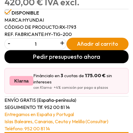
420,00 € IVA excl.
DISPONIBLE
MARCA:
HYUNDAI
CÓDIGO DE PRODUCTO:
RX-1793
REF. FABRICANTE:
HY-TIG-200
-
+
Añadir al carrito
Pedir presupuesto ahora
175.00 €
Fináncialo en
3
cuotas de
sin
Klarna
intereses
con Klarna · +4% comisión por pago a plazos
ENVÍO GRATIS (España-península)
SEGUIMIENTO Tlf. 952 00 81 14
Entregamos en España y Portugal
Islas Baleares, Canarias, Ceuta y Melilla (Consultar)
Teléfono: 952 00 81 14