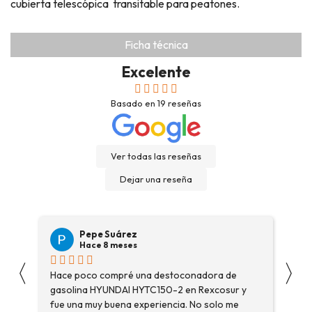
cubierta telescópica transitable para peatones.
Ficha técnica
Excelente
Basado en
19
reseñas
Ver todas las reseñas
Dejar una reseña
Pepe Suárez
Hace 8 meses
〈
〉
Hace poco compré una destoconadora de
Son
gasolina HYUNDAI HYTC150-2 en Rexcosur y
Voy
fue una muy buena experiencia. No solo me
dep