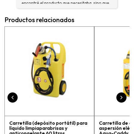
encontré el producto que necesitaba, sino que
me asesoraron y explicaron con detalle para
asegurarme de que estaba eligiendo la máquina
Productos relacionados
más adecuada para mi trabajo. Salvador, la
persona con que estuve contactactanto me
explicó todo￼ En general, la recomiendo, he
vuelto a comprar, tengo varios pedidos en
proceso y muy contento.
Carretilla (depósito portátil) para
Carretilla de a
líquido limpiaparabrisas y
aspersión eléct
anticongelante 60 litros
Aqua-Caddy 60 