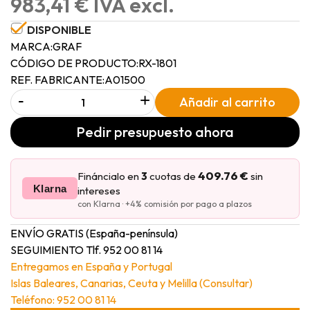
983,41 € IVA excl.
DISPONIBLE
MARCA:
GRAF
CÓDIGO DE PRODUCTO:
RX-1801
REF. FABRICANTE:
A01500
-
+
Añadir al carrito
Pedir presupuesto ahora
409.76 €
Fináncialo en
3
cuotas de
sin
Klarna
intereses
con Klarna · +4% comisión por pago a plazos
ENVÍO GRATIS (España-península)
SEGUIMIENTO Tlf. 952 00 81 14
Entregamos en España y Portugal
Islas Baleares, Canarias, Ceuta y Melilla (Consultar)
Teléfono: 952 00 81 14