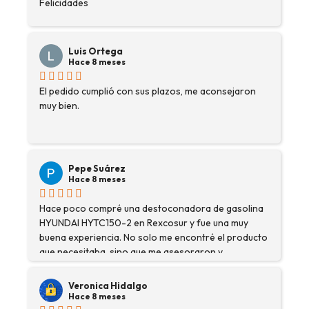
Felicidades
Luis Ortega
Hace 8 meses
El pedido cumplió con sus plazos, me aconsejaron
muy bien.
Pepe Suárez
Hace 8 meses
Hace poco compré una destoconadora de gasolina
HYUNDAI HYTC150-2 en Rexcosur y fue una muy
buena experiencia. No solo me encontré el producto
que necesitaba, sino que me asesoraron y
explicaron con detalle para asegurarme de que
estaba eligiendo la máquina más adecuada para mi
Veronica Hidalgo
trabajo. Salvador, la persona con que estuve
Hace 8 meses