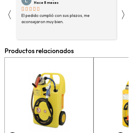
Hace 8 meses
〈
〉
s
El pedido cumplió con sus plazos, me
Ha
aconsejaron muy bien.
ga
fue
enc
me 
ase
Productos relacionados
más
pe
exp
vue
pr