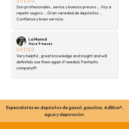
contactactanto me explicó todo￼ En general, la
recomiendo, he vuelto a comprar, tengo varios
Son profesionales , serios y buenos precios ... Voy a
pedidos en proceso y muy contento.
repetir seguro ... Gran variedad de depósitos ...
Confianza y buen servicio.
La Mannd
Hace 9 meses
Very helpful , great knowledge and insight and will
definitely use them again if needed. Fantastic
company!!!!
Especialistas en depósitos de gasoil, gasolina, AdBlue®,
agua y depuración.