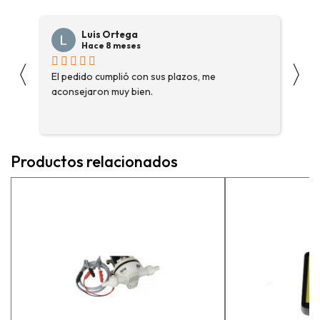
Luis Ortega
Hace 8 meses
〈
〉
s
El pedido cumplió con sus plazos, me
Ha
aconsejaron muy bien.
ga
fue
enc
me 
ase
Productos relacionados
más
pe
exp
vue
pr