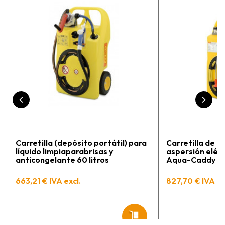
adecuada para mi trabajo. Salvador,
la persona con que estuve
contactactanto me explicó todo￼
En general, la recomiendo, he
vuelto a comprar, tengo varios
pedidos en proceso y muy
contento.
Carretilla (depósito portátil) para
Carretilla de a
líquido limpiaparabrisas y
aspersión eléct
anticongelante 60 litros
Aqua-Caddy 60 
663,21 € IVA excl.
827,70 € IVA ex