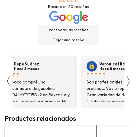
Basado en
30
reseñas
Ver todas las reseñas
Dejar una reseña
Pepe Suárez
Veronica Hidalgo
Hace 8 meses
Hace 8 meses
〈
〉
Hace poco compré una
Son profesionales , serio
destoconadora de gasolina
precios ... Voy a repetir se
HYUNDAI HYTC150-2 en Rexcosur y
Gran variedad de depósitos
fue una muy buena experiencia. No
Confianza y buen servicio
solo me encontré el producto que
necesitaba, sino que me
Productos relacionados
asesoraron y explicaron con
detalle para asegurarme de que
estaba eligiendo la máquina más