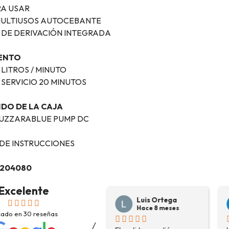
RA USAR
ULTIUSOS AUTOCEBANTE
 DE DERIVACIÓN INTEGRADA
ENTO
 LITROS / MINUTO
 SERVICIO 20 MINUTOS
DO DE LA CAJA
UZZARABLUE PUMP DC
DE INSTRUCCIONES
0204080
Excelente
Josep Ramon
Luis Ortega
Sanahuja
Hace 8 meses
sado en
30
reseñas
Hace 6 meses