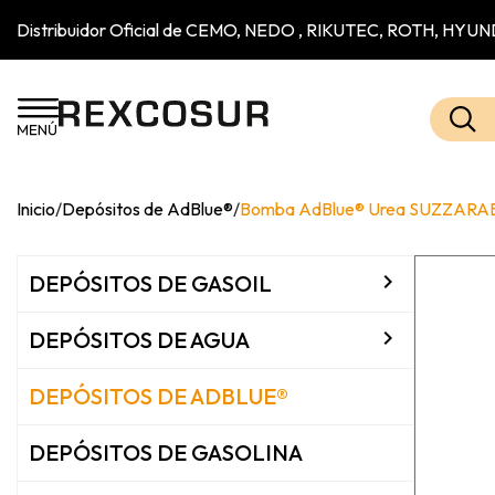
Distribuidor Oficial de CEMO, NEDO , RIKUTEC, ROTH, H
Inicio
/
Depósitos de AdBlue®
/
Bomba AdBlue® Urea SUZZARA

DEPÓSITOS DE GASOIL

DEPÓSITOS DE AGUA
DEPÓSITOS DE ADBLUE®
DEPÓSITOS DE GASOLINA