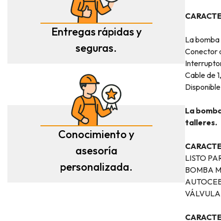
CARACTE
Entregas rápidas y
La bomba 
seguras.
Conector 
Interrupt
Cable de 1
Disponibl
La bomba 
talleres.
Conocimiento y
CARACTE
asesoría
LISTO PA
personalizada.
BOMBA M
AUTOCE
VÁLVULA
CARACTE