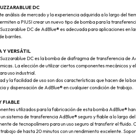
UZZARABLUE DC
te análisis de mercado y la experiencia adquirida a lo largo del ti
rmiten a PIUSI crear un nuevo tipo de bomba para la transfere
uzzarablue DC de AdBlue® es adecuada para aplicaciones en las
e barriles.
A Y VERSÁTIL
uzzarablue DC es la bomba de diafragma de transferencia de AdB
ámicas. La elección de utilizar ciertos componentes mecánicos y
ra uso industrial.
ad y la facilidad de uso son dos características que hacen de la
cia y dispensación de AdBlue® en cualquier condición de trabajo.
Y FIABLE
entes utilizados para la fabricación de esta bomba AdBlue® han 
 un sistema de transferencia AdBlue® seguro y fiable a lo largo del
nte de tecnopolímero para un uso seguro al transferir el fluido.
e trabajo de hasta 20 minutos con un rendimiento excelente. Sopor