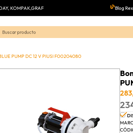
YUNDAY, KOMPAK,GRAF
Blog Rex
BLUE PUMP DC 12 V PIUSI F00204080
Bo
PUM
283
234
DI
MARC
CÓDI