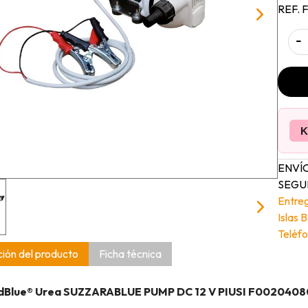
REF. 
-
K
ENVÍO
SEGUI
Entre
Islas 
Teléfo
ión del producto
Ficha técnica
Blue® Urea SUZZARABLUE PUMP DC 12 V PIUSI F0020408