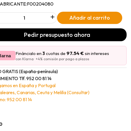
FABRICANTE:
F00204080
+
Añadir al carrito
Pedir presupuesto ahora
97.54 €
Fináncialo en
3
cuotas de
sin intereses
larna
con Klarna · +4% comisión por pago a plazos
 GRATIS (España-península)
MIENTO Tlf. 952 00 81 14
gamos en España y Portugal
Baleares, Canarias, Ceuta y Melilla (Consultar)
no: 952 00 81 14
0