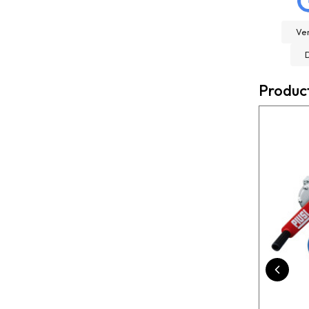
Very helpful , great
Trato excelente con
knowledge and insight
Rexcosur y en particular
and will definitely use
Ver
con salvador, para la
them again if needed.
compra de mi depósito de
Fantastic company!!!!
gasoil de Roth de 400
litros ! Todo rápido, claro
Produc
y perfecto el transporte !
Es un placer cuando todo
funciona bien ?