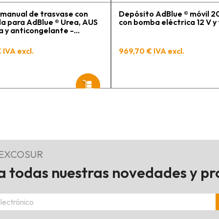
manual de trasvase con
Depósito AdBlue ® móvil 20
a para AdBlue ® Urea, AUS
con bomba eléctrica 12 V y
a y anticongelante -
a 3 m y conexión 2" BSP
 IVA excl.
969,70 € IVA excl.
REXCOSUR
 todas nuestras novedades y p