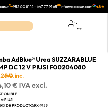
cosur
952 00 81 14
-
647 77 91 65
info@rexcosur.com
4.8★
mba AdBlue® Urea SUZZARABLUE
P DC 12 V PIUSI F00204080
,26 €
IVA inc.
,10 € IVA excl.
SPONIBLE
A:
PIUSI
GO DE PRODUCTO:
RX-1959