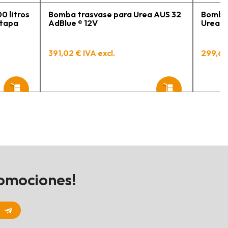
0 litros
Bomba trasvase para Urea AUS 32
Bomba 
 tapa
AdBlue ® 12V
Urea A
391,02 € IVA excl.
299,63 
romociones!