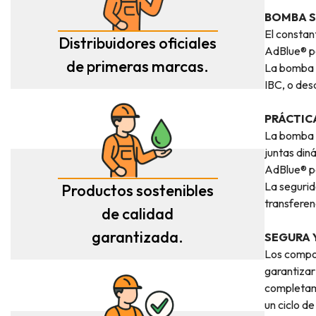
BOMBA S
El constan
Distribuidores oficiales
AdBlue® pe
de primeras marcas.
La bomba S
IBC, o desd
PRÁCTIC
La bomba S
juntas din
AdBlue® pa
La segurid
Productos sostenibles
transferen
de calidad
garantizada.
SEGURA 
Los compon
garantizar
completame
un ciclo d