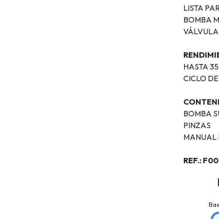
LISTA PA
BOMBA M
VÁLVULA
RENDIMI
HASTA 35
CICLO DE
CONTENI
BOMBA S
PINZAS
MANUAL 
REF.: F0
jose matias
La Mannd
mellado
Hace 9 meses
Ba
Hace 3 meses