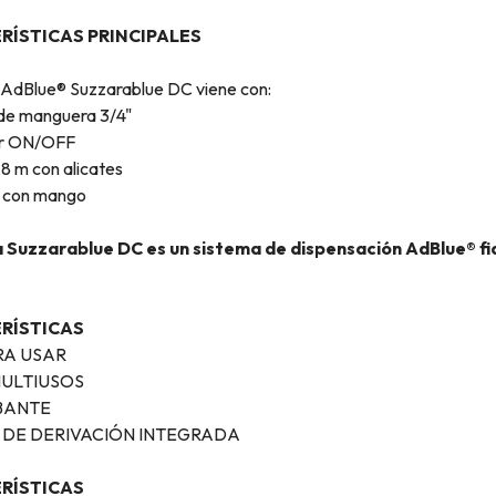
RÍSTICAS PRINCIPALES
AdBlue® Suzzarablue DC viene con:
de manguera 3/4"
or ON/OFF
,8 m con alicates
e con mango
Suzzarablue DC es un sistema de dispensación AdBlue® fiable
RÍSTICAS
RA USAR
ULTIUSOS
BANTE
 DE DERIVACIÓN INTEGRADA
RÍSTICAS