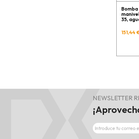
Bomba 
manivel
35, agu
Manguer
PIUSI
151,44 €
NEWSLETTER 
¡Aprovecha