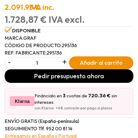
2.091,93 €
IVA inc.
1.728,87 € IVA excl.
DISPONIBLE
MARCA:
GRAF
CÓDIGO DE PRODUCTO:
295136
REF. FABRICANTE:
295136
-
+
Añadir al carrito
Pedir presupuesto ahora
720.36 €
Fináncialo en
3
cuotas de
sin
Klarna
intereses
con Klarna · +4% comisión por pago a plazos
ENVÍO GRATIS (España-península)
SEGUIMIENTO Tlf. 952 00 81 14
Entregamos en España y Portugal