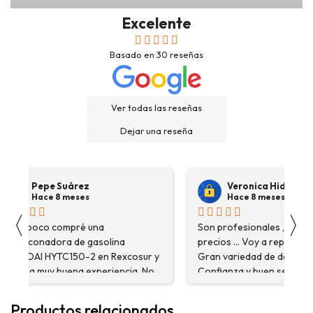
Excelente
Basado en
30
reseñas
Ver todas las reseñas
Dejar una reseña
Pepe Suárez
Veronica Hidalgo
Hace 8 meses
Hace 8 meses
〈
〉
Hace poco compré una
Son profesionales , serio
destoconadora de gasolina
precios ... Voy a repetir se
HYUNDAI HYTC150-2 en Rexcosur y
Gran variedad de depósitos
fue una muy buena experiencia. No
Confianza y buen servicio
solo me encontré el producto que
necesitaba, sino que me
Productos relacionados