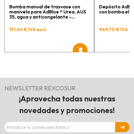
Bomba manual de trasvase con
Depósito AdBlue
manivela para AdBlue ® Urea, AUS
con bomba eléct
35, agua y anticongelante -
Manguera 3 m y conexión 2" BSP
PIUSI
151,44 € IVA excl.
969,70 € IVA ex
NEWSLETTER REXCOSUR
¡Aprovecha todas nuestras
novedades y promociones!