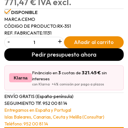
771,47 € IVA excl.
DISPONIBLE
MARCA:
CEMO
CÓDIGO DE PRODUCTO:
RX-351
REF. FABRICANTE:
11131
-
+
Añadir al carrito
Pedir presupuesto ahora
321.45 €
Fináncialo en
3
cuotas de
sin
Klarna
intereses
con Klarna · +4% comisión por pago a plazos
ENVÍO GRATIS (España-península)
SEGUIMIENTO Tlf. 952 00 81 14
Entregamos en España y Portugal
Islas Baleares, Canarias, Ceuta y Melilla (Consultar)
Teléfono: 952 00 81 14