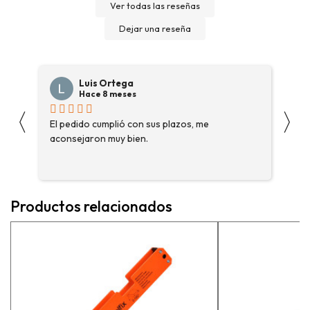
Ver todas las reseñas
Dejar una reseña
Luis Ortega
Hace 8 meses
〈
〉
s
El pedido cumplió con sus plazos, me
Ha
aconsejaron muy bien.
ga
fue
enc
me 
ase
Productos relacionados
más
pe
exp
vue
pr