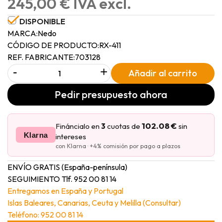
245,00 € IVA excl.
DISPONIBLE
MARCA:
Nedo
CÓDIGO DE PRODUCTO:
RX-411
REF. FABRICANTE:
703128
-
+
Añadir al carrito
Pedir presupuesto ahora
102.08 €
Fináncialo en
3
cuotas de
sin
Klarna
intereses
con Klarna · +4% comisión por pago a plazos
ENVÍO GRATIS (España-península)
SEGUIMIENTO Tlf. 952 00 81 14
Entregamos en España y Portugal
Islas Baleares, Canarias, Ceuta y Melilla (Consultar)
Teléfono: 952 00 81 14