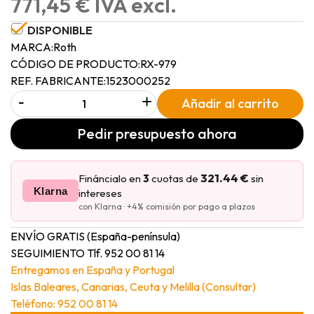
771,45 € IVA excl.
DISPONIBLE
MARCA:
Roth
CÓDIGO DE PRODUCTO:
RX-979
REF. FABRICANTE:
1523000252
-
+
Añadir al carrito
Pedir presupuesto ahora
321.44 €
Fináncialo en
3
cuotas de
sin
Klarna
intereses
con Klarna · +4% comisión por pago a plazos
ENVÍO GRATIS (España-península)
SEGUIMIENTO Tlf. 952 00 81 14
Entregamos en España y Portugal
Islas Baleares, Canarias, Ceuta y Melilla (Consultar)
Teléfono: 952 00 81 14