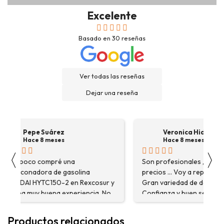
Excelente
Basado en
30
reseñas
Ver todas las reseñas
Dejar una reseña
Pepe Suárez
Veronica Hidalgo
Hace 8 meses
Hace 8 meses
〈
〉
Hace poco compré una
Son profesionales , serio
destoconadora de gasolina
precios ... Voy a repetir se
HYUNDAI HYTC150-2 en Rexcosur y
Gran variedad de depósitos
fue una muy buena experiencia. No
Confianza y buen servicio
solo me encontré el producto que
necesitaba, sino que me
Productos relacionados