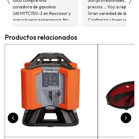
Son profesionales , serios y buenos
Very helpful ,
precios ... Voy a repetir seguro ...
insight and will
r y
Gran variedad de depósitos ...
again if needed
No
Confianza y buen servicio.
company!!!!
e
Productos relacionados
or,
o￼