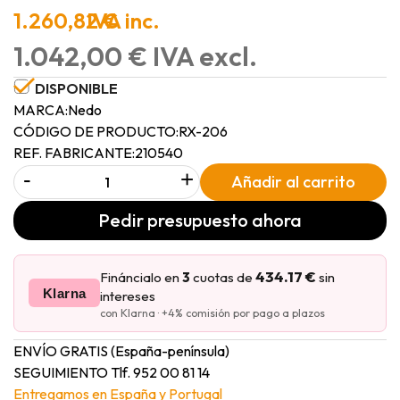
1.260,82 €
IVA inc.
1.042,00 € IVA excl.
DISPONIBLE
MARCA:
Nedo
CÓDIGO DE PRODUCTO:
RX-206
REF. FABRICANTE:
210540
-
+
Añadir al carrito
Pedir presupuesto ahora
434.17 €
Fináncialo en
3
cuotas de
sin
Klarna
intereses
con Klarna · +4% comisión por pago a plazos
ENVÍO GRATIS (España-península)
SEGUIMIENTO Tlf. 952 00 81 14
Entregamos en España y Portugal