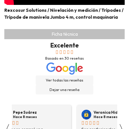
Rexcosur Solutions / Nivelación y medición / Trípodes /
Trípode de manivela Jumbo 4 m, control maquinaria
Ficha técnica
Excelente
Basado en
30
reseñas
Ver todas las reseñas
Dejar una reseña
Veronica Hidalgo
La Man
Hace 8 meses
Hace 9 
〈
〉