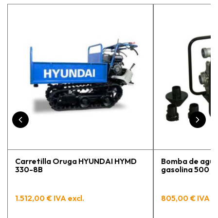
persona con que estuve contactactanto me
explicó todo￼ En general, la recomiendo, he
vuelto a comprar, tengo varios pedidos en
proceso y muy contento.
Carretilla Oruga HYUNDAI HYMD
Bomba de agua
330-8B
gasolina 500 lit
1.512,00 € IVA excl.
805,00 € IVA ex