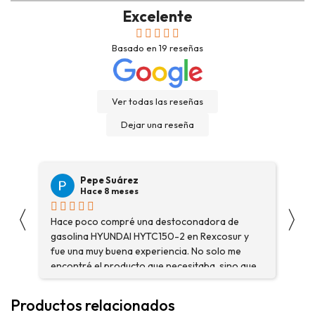
Excelente
Basado en
19
reseñas
Ver todas las reseñas
Dejar una reseña
Pepe Suárez
Hace 8 meses
〈
〉
Hace poco compré una destoconadora de
Son
gasolina HYUNDAI HYTC150-2 en Rexcosur y
Voy
fue una muy buena experiencia. No solo me
dep
encontré el producto que necesitaba, sino que
me asesoraron y explicaron con detalle para
asegurarme de que estaba eligiendo la máquina
Productos relacionados
más adecuada para mi trabajo. Salvador, la