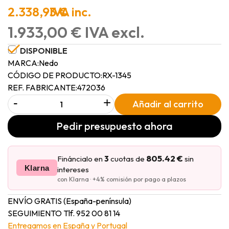
2.338,93 €
IVA inc.
1.933,00 € IVA excl.
DISPONIBLE
MARCA:
Nedo
CÓDIGO DE PRODUCTO:
RX-1345
REF. FABRICANTE:
472036
-
+
Añadir al carrito
Pedir presupuesto ahora
805.42 €
Fináncialo en
3
cuotas de
sin
Klarna
intereses
con Klarna · +4% comisión por pago a plazos
ENVÍO GRATIS (España-península)
SEGUIMIENTO Tlf. 952 00 81 14
Entregamos en España y Portugal