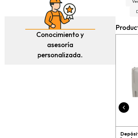
and will definitely use
Ver
con salvador, para la
them again if needed.
compra de mi depósito de
Fantastic company!!!!
gasoil de Roth de 400
litros ! Todo rápido, claro
Produc
y perfecto el transporte !
Conocimiento y
Es un placer cuando todo
funciona bien ?
asesoría
personalizada.
Depósit