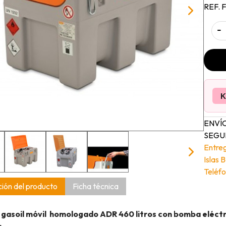
REF. 
-
K
ENVÍO
SEGUI
Entre
Islas 
Teléfo
ión del producto
Ficha técnica
gasoil móvil homologado ADR 460 litros con bomba eléctr
: