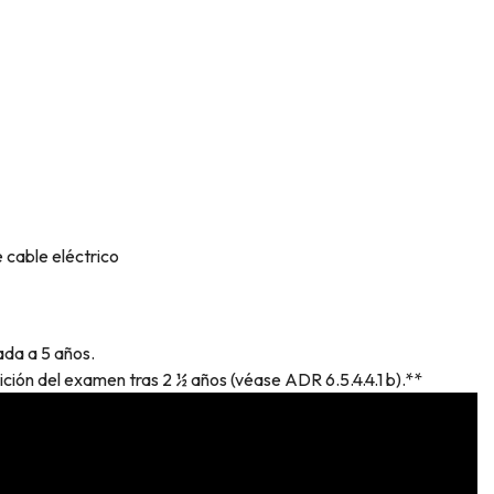
 cable eléctrico
ada a 5 años.
ón del examen tras 2 ½ años (véase ADR 6.5.4.4.1 b).**