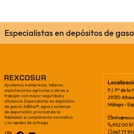
Especialistas en depósitos de gaso
Localizac
Ayudamos a empresas, talleres,
P.I. Pº de la 
explotaciones agrícolas y obras a
trabajar con mayor seguridad y
29130 Alhaur
eficiencia. Especialistas en depósitos
Málaga - Es
de gasoil, AdBlue®, agua y sistemas
de depuración, priorizando la
fiabilidad, el cumplimiento normativo
info@rexc
y la rapidez de entrega.
952 00 81 
647 77 91 