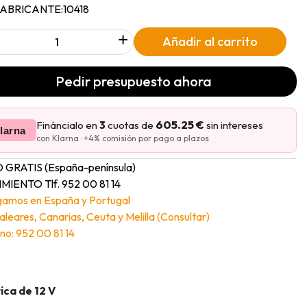
FABRICANTE:
10418
+
Añadir al carrito
Pedir presupuesto ahora
605.25 €
Fináncialo en
3
cuotas de
sin intereses
larna
con Klarna · +4% comisión por pago a plazos
 GRATIS (España-península)
MIENTO Tlf. 952 00 81 14
gamos en España y Portugal
Baleares, Canarias, Ceuta y Melilla (Consultar)
no: 952 00 81 14
ica de 12 V