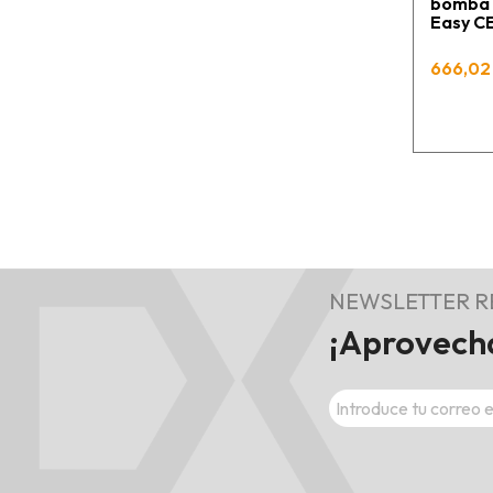
bomba C
Easy 
666,02 
NEWSLETTER 
¡Aprovecha