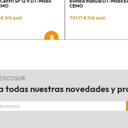
entri SP 12 V DT-Mobil
bomba manual DT-Mobil E
CEMO
CEMO
€ IVA excl.
701,17 € IVA excl.
REXCOSUR
 todas nuestras novedades y p