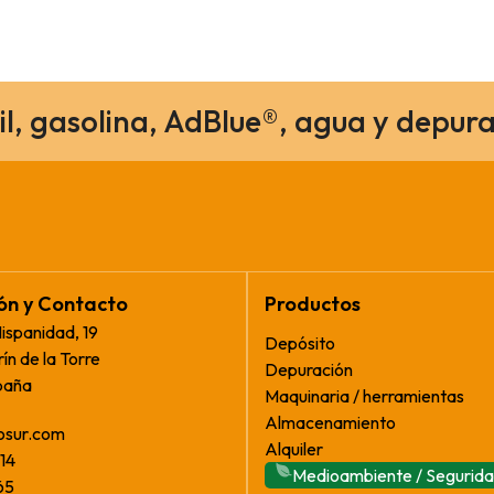
il, gasolina, AdBlue®, agua y depura
ión y Contacto
Productos
Hispanidad, 19
Depósito
ín de la Torre
Depuración
paña
Maquinaria / herramientas
Almacenamiento
osur.com
Alquiler
14
Medioambiente / Segurid
65