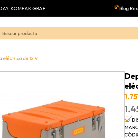
YUNDAY, KOMPAK,GRAF
Blog Rex
 eléctrica de 12 V
Dep
elé
1.75
1.4
DI
MARC
CÓDI