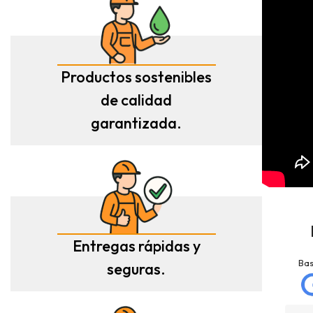
Productos sostenibles
de calidad
garantizada.
Entregas rápidas y
jose matias
La Mannd
mellado
Hace 9 meses
Ba
Hace 3 meses
seguras.
Very helpful , great
Trato excelente con
knowledge and insight
Rexcosur y en particular