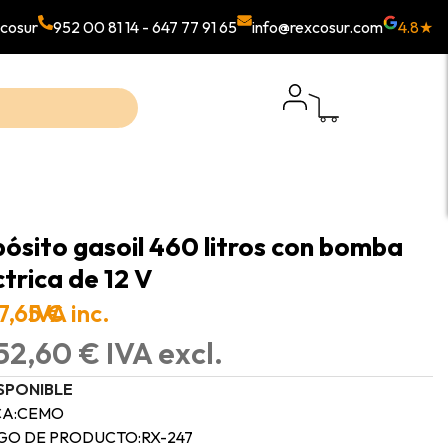
cosur
952 00 81 14
-
647 77 91 65
info@rexcosur.com
4.8★
ósito gasoil 460 litros con bomba
ctrica de 12 V
7,65 €
IVA inc.
52,60 € IVA excl.
SPONIBLE
A:
CEMO
GO DE PRODUCTO:
RX-247