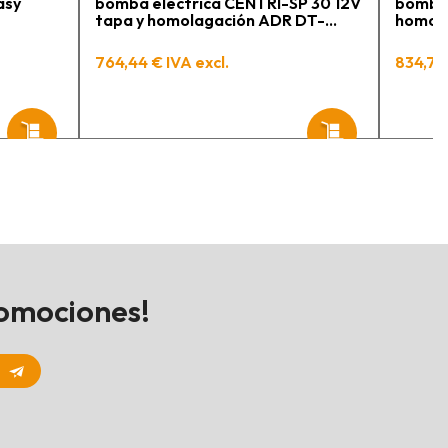
asy
bomba eléctrica CENTRI-SP 30 12V
bomba 
tapa y homolagación ADR DT-
homol
Mobil Easy CEMO
764,44 € IVA excl.
834,73 
romociones!