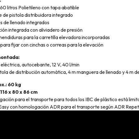
60 litros Polietileno con tapa abatible
 de pistola distribuidora integrado
 de llenado integrados
ción integrada con aliviadero de presión
hendiduras para la carretilla elevadora incorporadas
 para fijar con cinchas o correas para la elevación
ontada:
léctrica, autocebante, 12 V, 40 l/min
tola de distribución automática, 4 m manguera de llenado y 4 m de
x.: 60 kg
116 x 80 x 86 cm
ación para el transporte para todos los IBC de plástico está limit
asy con homologación ADR para el transporte según ADR Repetici