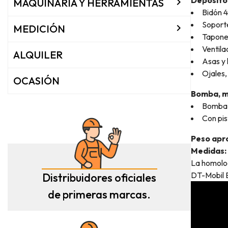

MAQUINARIA Y HERRAMIENTAS
Bidón 4
Soporte

MEDICIÓN
Tapones
Ventila
ALQUILER
Asas y 
Ojales,
OCASIÓN
Bomba, m
Bomba e
Con pis
Peso apro
Medidas: 
La homolog
DT-Mobil E
Distribuidores oficiales
de primeras marcas.