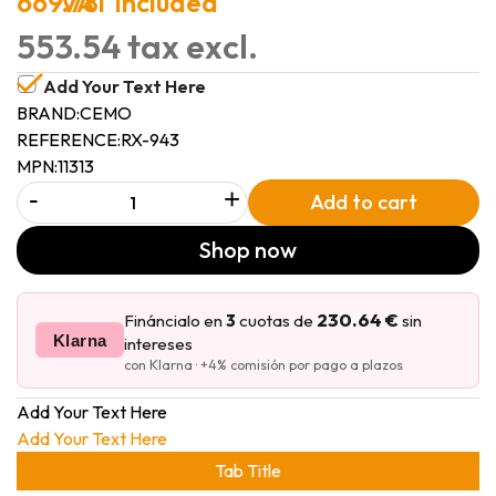
669.78
VAT included
553.54 tax excl.
Add Your Text Here
BRAND:
CEMO
REFERENCE:
RX-943
MPN:
11313
-
+
Add to cart
Shop now
230.64 €
Fináncialo en
3
cuotas de
sin
Klarna
intereses
con Klarna · +4% comisión por pago a plazos
Add Your Text Here
Add Your Text Here
Tab Title