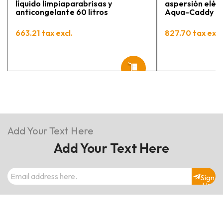
líquido limpiaparabrisas y
aspersión eléct
anticongelante 60 litros
Aqua-Caddy 60 
663.21 tax excl.
827.70 tax excl
Add Your Text Here
Add Your Text Here
Sign
Up