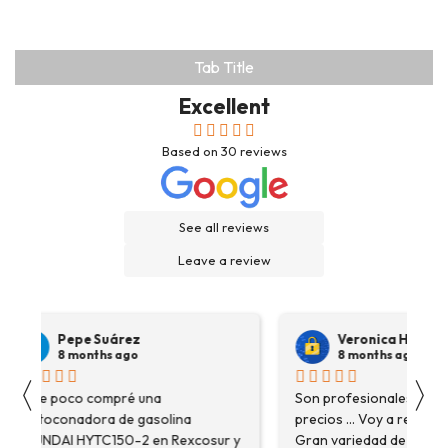
Tab Title
Excellent
Based on
30
reviews
See all reviews
Leave a review
Pepe Suárez
Veronica Hidalgo
8 months ago
8 months ago
〈
〉
Hace poco compré una
Son profesionales , serio
destoconadora de gasolina
precios ... Voy a repetir se
HYUNDAI HYTC150-2 en Rexcosur y
Gran variedad de depósitos